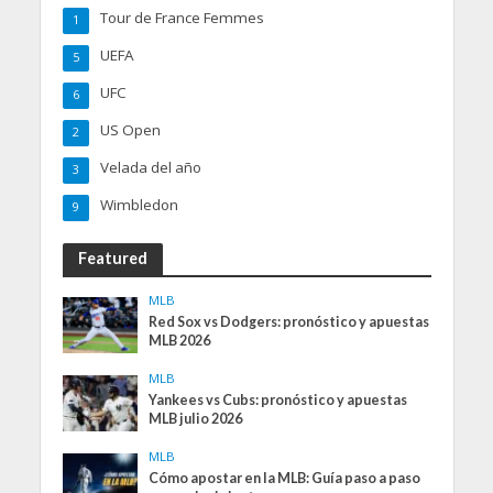
Tour de France Femmes
1
UEFA
5
UFC
6
US Open
2
Velada del año
3
Wimbledon
9
Featured
MLB
Red Sox vs Dodgers: pronóstico y apuestas
MLB 2026
MLB
Yankees vs Cubs: pronóstico y apuestas
MLB julio 2026
MLB
Cómo apostar en la MLB: Guía paso a paso