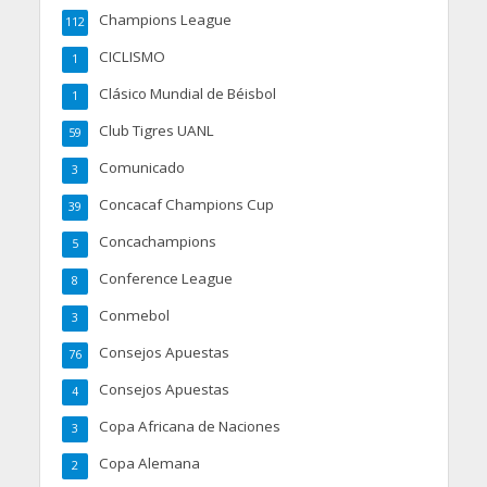
Champions League
112
CICLISMO
1
Clásico Mundial de Béisbol
1
Club Tigres UANL
59
Comunicado
3
Concacaf Champions Cup
39
Concachampions
5
Conference League
8
Conmebol
3
Consejos Apuestas
76
Consejos Apuestas
4
Copa Africana de Naciones
3
Copa Alemana
2