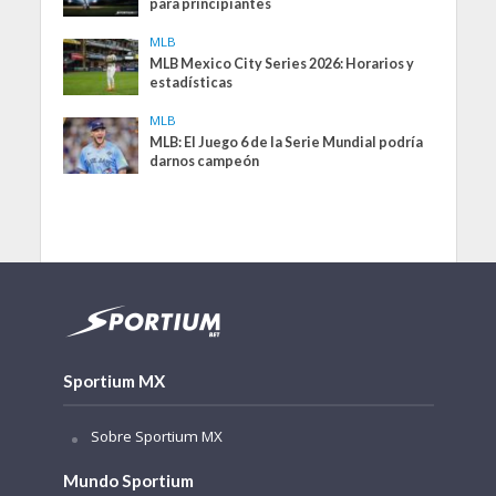
para principiantes
MLB
MLB Mexico City Series 2026: Horarios y
estadísticas
MLB
MLB: El Juego 6 de la Serie Mundial podría
darnos campeón
Sportium MX
Sobre Sportium MX
Mundo Sportium