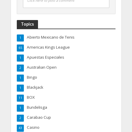
Click here to post a comment
Topics
Abierto Mexicano de Tenis
1
Americas Kings League
65
Apuestas Especiales
1
Australian Open
2
Bingo
1
Blackjack
1
BOX
11
Bundelisga
1
Carabao Cup
2
Casino
43