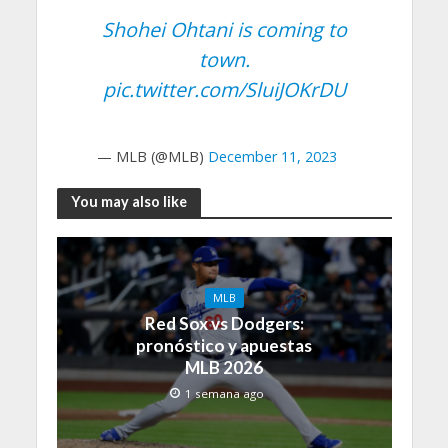
Shohei Ohtani is coming to
town.
pic.twitter.com/SluiJOKrDU
— MLB (@MLB)
December 11, 2023
You may also like
MLB
Red Sox vs Dodgers:
pronóstico y apuestas
MLB 2026
1 semana ago