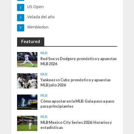
US Open
2
Velada del año
3
Wimbledon
9
Featured
MLB
Red Sox vs Dodgers: pronóstico y apuestas
MLB 2026
MLB
Yankees vs Cubs: pronóstico y apuestas
MLB julio 2026
MLB
Cómo apostar en la MLB: Guía paso a paso
para principiantes
MLB
MLB Mexico City Series 2026: Horarios y
estadísticas