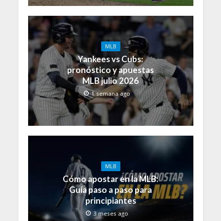
MLB
Yankees vs Cubs:
pronóstico y apuestas
MLB julio 2026
1 semana ago
MLB
Cómo apostar en la MLB:
Guía paso a paso para
principiantes
3 meses ago