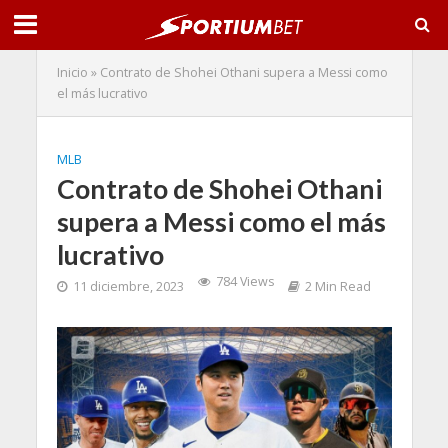
Inicio
»
Contrato de Shohei Othani supera a Messi como
el más lucrativo
MLB
Contrato de Shohei Othani
supera a Messi como el más
lucrativo
784 Views
11 diciembre, 2023
2 Min Read