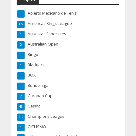
Abierto Mexicano de Tenis
1
Americas Kings League
65
Apuestas Especiales
1
Australian Open
2
Bingo
1
Blackjack
1
BOX
11
Bundelisga
1
Carabao Cup
2
Casino
43
Champions League
112
CICLISMO
1