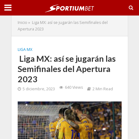
Inicio
»
Liga MX: así se jugarán las Semifinales del
Apertura 2023
LIGA MX
Liga MX: así se jugarán las
Semifinales del Apertura
2023
640 Views
5 diciembre, 2023
2 Min Read