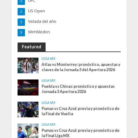
UFC
6
US Open
2
Velada del año
3
Wimbledon
9
Featured
LIGA MX
Atlas vs Monterrey: pronóstico, apuestas y
claves de la Jornada 3 del Apertura 2026
LIGA MX
Puebla vs Chivas: pronóstico y apuestas
Jornada 3 Apertura 2026
LIGA MX
Pumas vs Cruz Azul: previa y pronóstico de
la Final de Vuelta
LIGA MX
Pumas vs Cruz Azul: previa y pronóstico de
la Final Liga MX