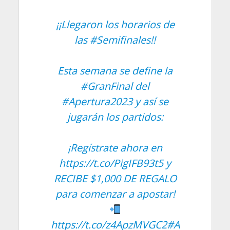
¡¡Llegaron los horarios de
las
#Semifinales
!!
Esta semana se define la
#GranFinal
del
#Apertura2023
y así se
jugarán los partidos:
¡Regístrate ahora en
https://t.co/PigIFB93t5
y
RECIBE $1,000 DE REGALO
para comenzar a apostar!
https://t.co/z4ApzMVGC2
#A