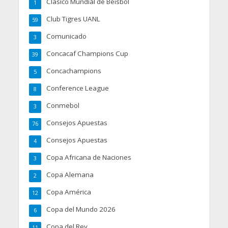
Clásico Mundial de Béisbol
1
Club Tigres UANL
59
Comunicado
3
Concacaf Champions Cup
39
Concachampions
5
Conference League
8
Conmebol
3
Consejos Apuestas
76
Consejos Apuestas
4
Copa Africana de Naciones
3
Copa Alemana
2
Copa América
12
Copa del Mundo 2026
6
Copa del Rey
11