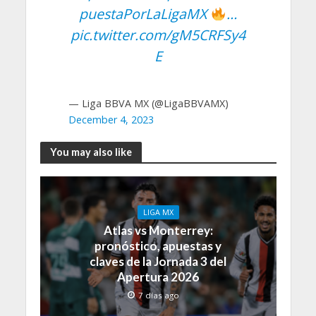
puestaPorLaLigaMX
…
pic.twitter.com/gM5CRFSy4
E
— Liga BBVA MX (@LigaBBVAMX)
December 4, 2023
You may also like
LIGA MX
Atlas vs Monterrey:
pronóstico, apuestas y
claves de la Jornada 3 del
Apertura 2026
7 días ago