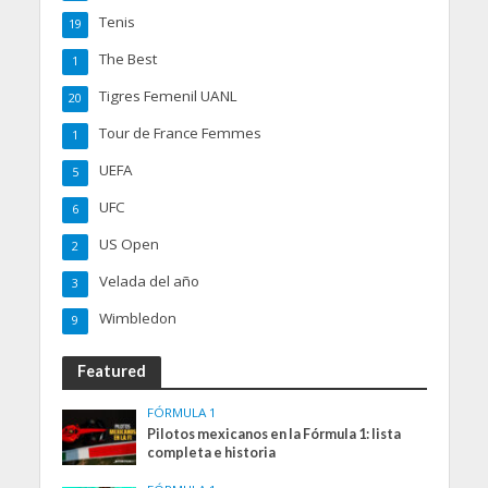
Tenis
19
The Best
1
Tigres Femenil UANL
20
Tour de France Femmes
1
UEFA
5
UFC
6
US Open
2
Velada del año
3
Wimbledon
9
Featured
FÓRMULA 1
Pilotos mexicanos en la Fórmula 1: lista
completa e historia