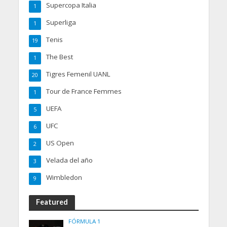
Supercopa Italia
1
Superliga
1
Tenis
19
The Best
1
Tigres Femenil UANL
20
Tour de France Femmes
1
UEFA
5
UFC
6
US Open
2
Velada del año
3
Wimbledon
9
Featured
FÓRMULA 1