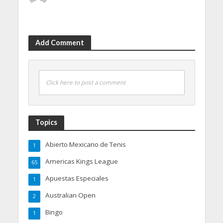
Add Comment
Click here to post a comment
Topics
Abierto Mexicano de Tenis
1
Americas Kings League
65
Apuestas Especiales
1
Australian Open
2
Bingo
1