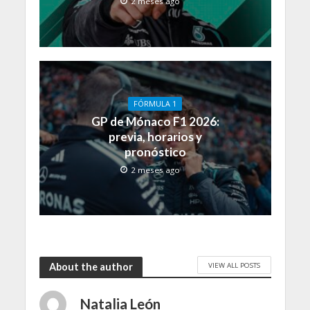
2 meses ago
FÓRMULA 1
GP de Mónaco F1 2026:
previa, horarios y
pronóstico
2 meses ago
VIEW ALL POSTS
About the author
Natalia León