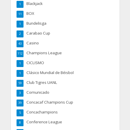
Blackjack
1
BOX
11
Bundelisga
1
Carabao Cup
2
Casino
43
Champions League
112
CICLISMO
1
Clásico Mundial de Béisbol
1
Club Tigres UANL
59
Comunicado
3
Concacaf Champions Cup
39
Concachampions
5
Conference League
8