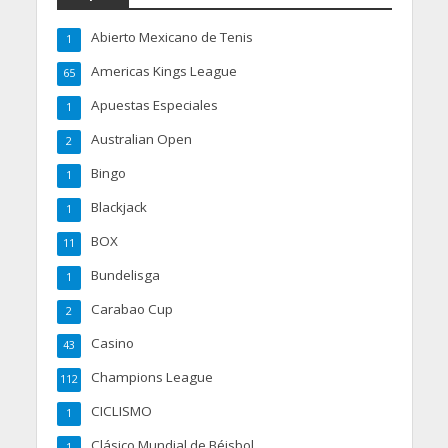
Abierto Mexicano de Tenis
1
Americas Kings League
65
Apuestas Especiales
1
Australian Open
2
Bingo
1
Blackjack
1
BOX
11
Bundelisga
1
Carabao Cup
2
Casino
43
Champions League
112
CICLISMO
1
Clásico Mundial de Béisbol
1