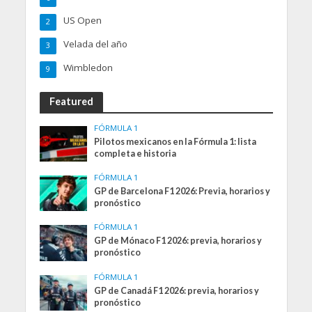
US Open
2
Velada del año
3
Wimbledon
9
Featured
FÓRMULA 1
Pilotos mexicanos en la Fórmula 1: lista
completa e historia
FÓRMULA 1
GP de Barcelona F1 2026: Previa, horarios y
pronóstico
FÓRMULA 1
GP de Mónaco F1 2026: previa, horarios y
pronóstico
FÓRMULA 1
GP de Canadá F1 2026: previa, horarios y
pronóstico