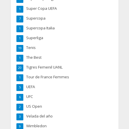
Super Copa UEFA
1
Supercopa
7
Supercopa Italia
1
Superliga
1
Tenis
19
The Best
1
Tigres Femenil UANL
20
Tour de France Femmes
1
UEFA
5
UFC
6
US Open
2
Velada del año
3
Wimbledon
9