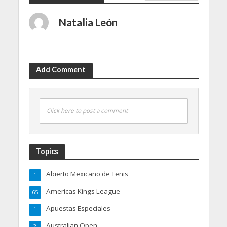
Natalia León
Add Comment
Click here to post a comment
Topics
Abierto Mexicano de Tenis
1
Americas Kings League
65
Apuestas Especiales
1
Australian Open
2