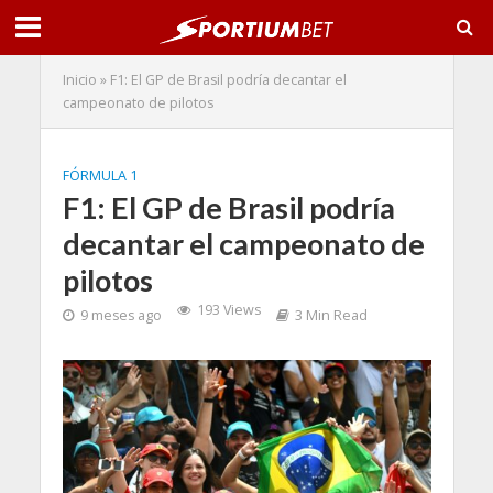
Inicio
»
F1: El GP de Brasil podría decantar el
campeonato de pilotos
FÓRMULA 1
F1: El GP de Brasil podría
decantar el campeonato de
pilotos
193 Views
9 meses ago
3 Min Read