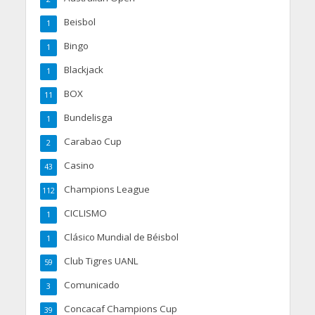
Beisbol
1
Bingo
1
Blackjack
1
BOX
11
Bundelisga
1
Carabao Cup
2
Casino
43
Champions League
112
CICLISMO
1
Clásico Mundial de Béisbol
1
Club Tigres UANL
59
Comunicado
3
Concacaf Champions Cup
39