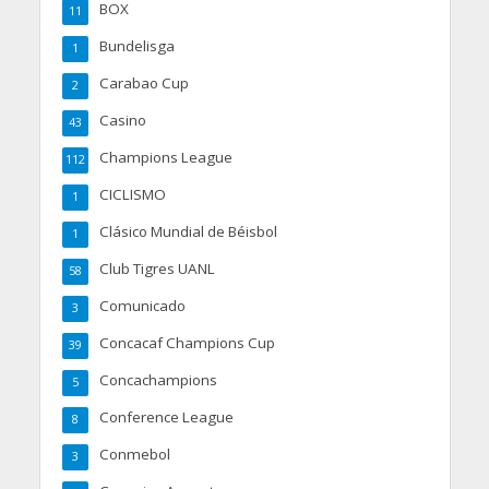
BOX
11
Bundelisga
1
Carabao Cup
2
Casino
43
Champions League
112
CICLISMO
1
Clásico Mundial de Béisbol
1
Club Tigres UANL
58
Comunicado
3
Concacaf Champions Cup
39
Concachampions
5
Conference League
8
Conmebol
3