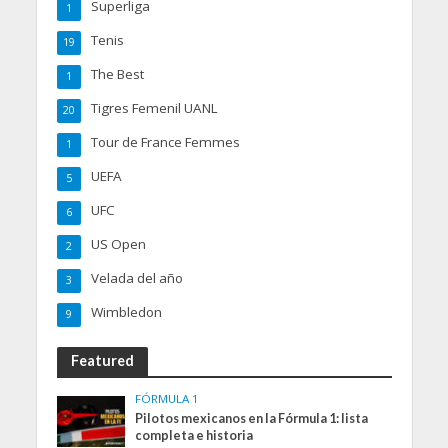
Superliga
1
Tenis
19
The Best
1
Tigres Femenil UANL
20
Tour de France Femmes
1
UEFA
5
UFC
6
US Open
2
Velada del año
3
Wimbledon
9
Featured
FÓRMULA 1
Pilotos mexicanos en la Fórmula 1: lista
completa e historia