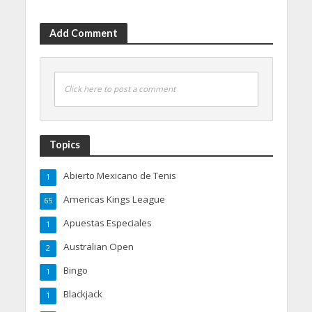
Add Comment
Click here to post a comment
Topics
Abierto Mexicano de Tenis
1
Americas Kings League
65
Apuestas Especiales
1
Australian Open
2
Bingo
1
Blackjack
1