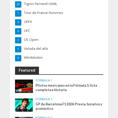
Tigres Femenil UANL
20
Tour de France Femmes
1
UEFA
5
UFC
6
US Open
2
Velada del año
3
Wimbledon
9
Featured
FÓRMULA 1
Pilotos mexicanos en la Fórmula 1: lista
completa e historia
FÓRMULA 1
GP de Barcelona F1 2026: Previa, horarios y
pronóstico
FÓRMULA 1