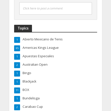
Click here to post a comment
Topics
Abierto Mexicano de Tenis
1
Americas Kings League
65
Apuestas Especiales
1
Australian Open
2
Bingo
1
Blackjack
1
BOX
11
Bundelisga
1
Carabao Cup
2