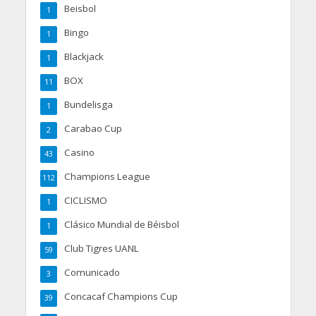
Beisbol
1
Bingo
1
Blackjack
1
BOX
11
Bundelisga
1
Carabao Cup
2
Casino
43
Champions League
112
CICLISMO
1
Clásico Mundial de Béisbol
1
Club Tigres UANL
59
Comunicado
3
Concacaf Champions Cup
39