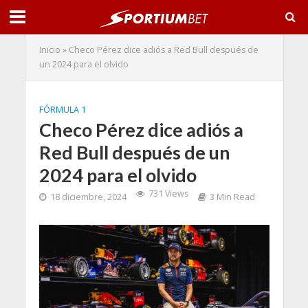
Inicio
»
Checo Pérez dice adiós a Red Bull después de
un 2024 para el olvido
FÓRMULA 1
Checo Pérez dice adiós a
Red Bull después de un
2024 para el olvido
731 Views
18 diciembre, 2024
3 Min Read