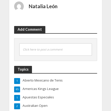
Natalia León
Add Comment
Click here to post a comment
Topics
Abierto Mexicano de Tenis
1
Americas Kings League
65
Apuestas Especiales
1
Australian Open
2