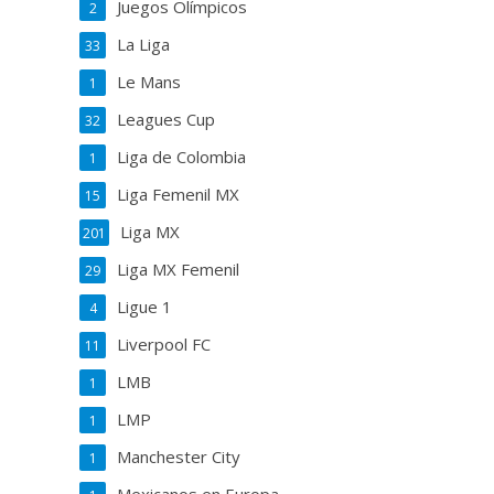
Juegos Olímpicos
2
La Liga
33
Le Mans
1
Leagues Cup
32
Liga de Colombia
1
Liga Femenil MX
15
Liga MX
201
Liga MX Femenil
29
Ligue 1
4
Liverpool FC
11
LMB
1
LMP
1
Manchester City
1