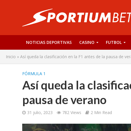
NOTICIAS DEPORTIVAS
CASINO
FUTBOL
Inicio
»
Así queda la clasificación en la F1 antes de la pausa de ve
FÓRMULA 1
Así queda la clasifica
pausa de verano
31 julio, 2023
782 Views
2 Min Read