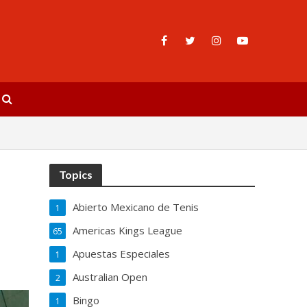
Topics
Abierto Mexicano de Tenis
1
Americas Kings League
65
Apuestas Especiales
1
Australian Open
2
Bingo
1