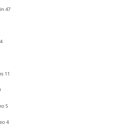
in 47
34
ms 11
9
eo 5
eo 4