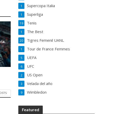
Supercopa Italia
1
Superliga
1
Tenis
19
The Best
1
Tigres Femenil UANL
20
ia,
Tour de France Femmes
1
UEFA
5
UFC
6
US Open
2
Velada del año
3
Wimbledon
9
POSTS
Featured