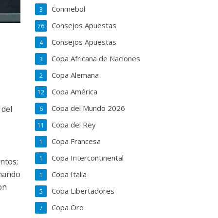
Conmebol
3
Consejos Apuestas
76
Consejos Apuestas
4
Copa Africana de Naciones
3
Copa Alemana
2
Copa América
12
Copa del Mundo 2026
 del
6
Copa del Rey
11
Copa Francesa
1
Copa Intercontinental
1
untos;
rnando
Copa Italia
1
on
Copa Libertadores
5
Copa Oro
7