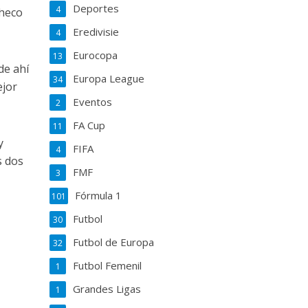
Deportes
4
Checo
Eredivisie
4
Eurocopa
13
de ahí
Europa League
34
ejor
Eventos
2
FA Cup
11
y
FIFA
4
s dos
FMF
3
Fórmula 1
101
Futbol
30
Futbol de Europa
32
Futbol Femenil
1
Grandes Ligas
1