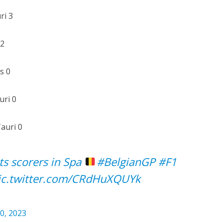
ri 3
 2
s 0
uri 0
Tauri 0
ts scorers in Spa
#BelgianGP
#F1
ic.twitter.com/CRdHuXQUYk
30, 2023