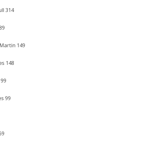
ll 314
89
 Martin 149
es 148
 99
es 99
69