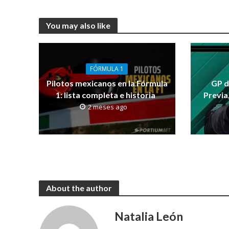
You may also like
FÓRMULA 1
Pilotos mexicanos en la Fórmula
GP d
1: lista completa e historia
Previa
2 meses ago
About the author
Natalia León