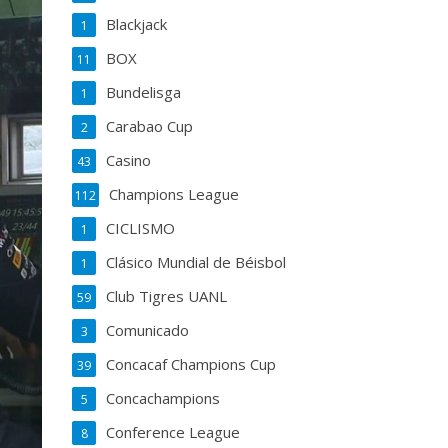
Blackjack
1
BOX
11
Bundelisga
1
Carabao Cup
2
Casino
43
Champions League
112
CICLISMO
1
Clásico Mundial de Béisbol
1
Club Tigres UANL
59
Comunicado
3
Concacaf Champions Cup
39
Concachampions
5
Conference League
8