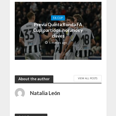
FA CUP
Previa Quinta Ronda FA
Cup: partidos, horarios y
claves
5 meses ago
VIEW ALL POSTS
About the author
Natalia León