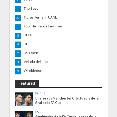
The Best
1
Tigres Femenil UANL
20
Tour de France Femmes
1
UEFA
5
UFC
6
US Open
2
Velada del año
3
Wimbledon
9
Featured
FA CUP
Chelsea vs Manchester City: Previa de la
final de la FA Cup
FA CUP
Semifinales de la FA Cup: a un paso de la