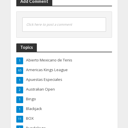
Add Comment
Click here to post a comment
Topics
Abierto Mexicano de Tenis
1
Americas Kings League
65
Apuestas Especiales
1
Australian Open
2
Bingo
1
Blackjack
1
BOX
11
Bundelisga