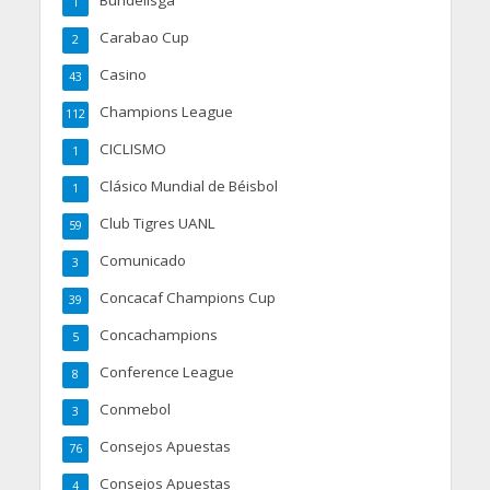
1
Carabao Cup
2
Casino
43
Champions League
112
CICLISMO
1
Clásico Mundial de Béisbol
1
Club Tigres UANL
59
Comunicado
3
Concacaf Champions Cup
39
Concachampions
5
Conference League
8
Conmebol
3
Consejos Apuestas
76
Consejos Apuestas
4