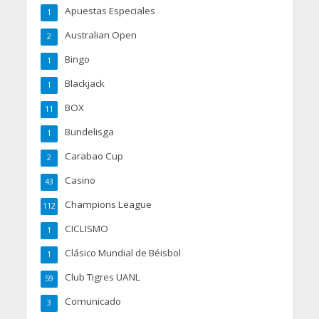
Apuestas Especiales
1
Australian Open
2
Bingo
1
Blackjack
1
BOX
11
Bundelisga
1
Carabao Cup
2
Casino
43
Champions League
112
CICLISMO
1
Clásico Mundial de Béisbol
1
Club Tigres UANL
59
Comunicado
3