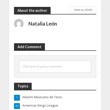
VIEW ALL POSTS
About the author
Natalia León
Add Comment
Click here to post a comment
Topics
Abierto Mexicano de Tenis
1
Americas Kings League
65