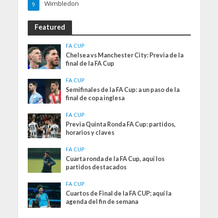
Wimbledon
9
Featured
FA CUP
Chelsea vs Manchester City: Previa de la
final de la FA Cup
FA CUP
Semifinales de la FA Cup: a un paso de la
final de copa inglesa
FA CUP
Previa Quinta Ronda FA Cup: partidos,
horarios y claves
FA CUP
Cuarta ronda de la FA Cup, aquí los
partidos destacados
FA CUP
Cuartos de Final de la FA CUP; aquí la
agenda del fin de semana