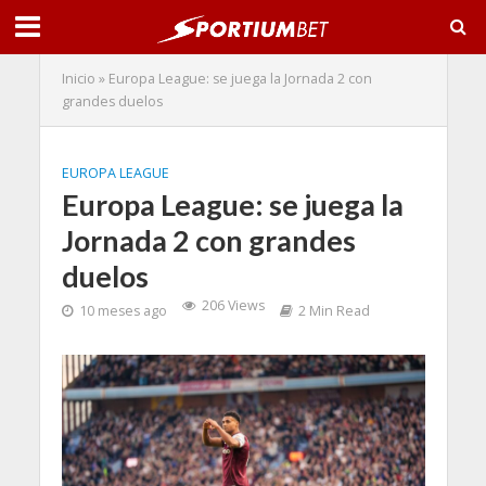
Inicio
»
Europa League: se juega la Jornada 2 con
grandes duelos
EUROPA LEAGUE
Europa League: se juega la
Jornada 2 con grandes
duelos
206 Views
10 meses ago
2 Min Read