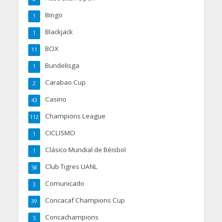
Bingo
1
Blackjack
1
BOX
11
Bundelisga
1
Carabao Cup
2
Casino
43
Champions League
112
CICLISMO
1
Clásico Mundial de Béisbol
1
Club Tigres UANL
58
Comunicado
3
Concacaf Champions Cup
39
Concachampions
5