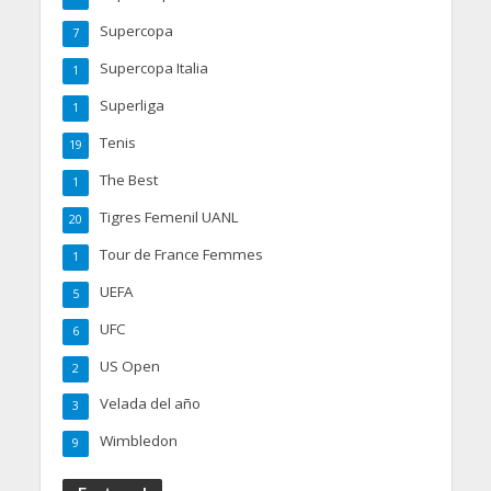
Supercopa
7
Supercopa Italia
1
Superliga
1
Tenis
19
The Best
1
Tigres Femenil UANL
20
Tour de France Femmes
1
UEFA
5
UFC
6
US Open
2
Velada del año
3
Wimbledon
9