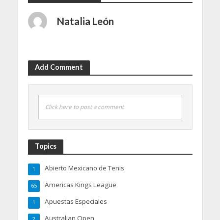
Natalia León
Add Comment
Click here to post a comment
Topics
Abierto Mexicano de Tenis
1
Americas Kings League
65
Apuestas Especiales
1
Australian Open
2