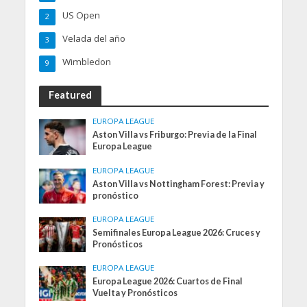
US Open
2
Velada del año
3
Wimbledon
9
Featured
EUROPA LEAGUE
Aston Villa vs Friburgo: Previa de la Final
Europa League
EUROPA LEAGUE
Aston Villa vs Nottingham Forest: Previa y
pronóstico
EUROPA LEAGUE
Semifinales Europa League 2026: Cruces y
Pronósticos
EUROPA LEAGUE
Europa League 2026: Cuartos de Final
Vuelta y Pronósticos