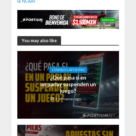
la NCAAF
You may also like
CONSEJOS APUESTAS
¿Qué pasa si en
un parlay suspenden un
juego?
2 semanas ago