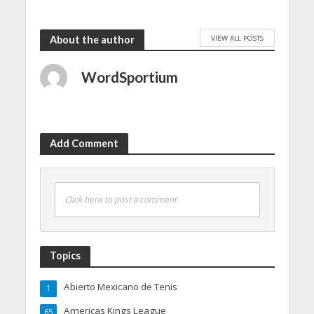
VIEW ALL POSTS
About the author
WordSportium
Add Comment
Click here to post a comment
Topics
Abierto Mexicano de Tenis
1
Americas Kings League
65