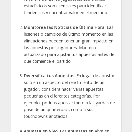
estadísticos son esenciales para identificar
tendencias y encontrar valor en el mercado.
Monitorea las Noticias de Última Hora
: Las
lesiones o cambios de último momento en las
alineaciones pueden tener un gran impacto en
las apuestas por jugadores. Mantente
actualizado para ajustar tus apuestas antes de
que comience el partido.
Diversifica tus Apuestas
: En lugar de apostar
solo en un aspecto del rendimiento de un
jugador, considera hacer varias apuestas
pequeñas en diferentes categorías. Por
ejemplo, podrías apostar tanto a las yardas de
pase de un quarterback como a sus
touchdowns anotados.
Apuesta en Vivo
: Las
apuestas en vivo
en