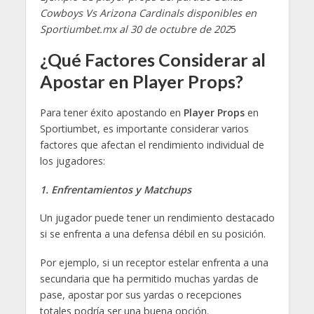
Cowboys Vs Arizona Cardinals disponibles en
Sportiumbet.mx al 30 de octubre de 202
5
¿Qué Factores Considerar al
Apostar en Player Props?
Para tener éxito apostando en
Player Props
en
Sportiumbet, es importante considerar varios
factores que afectan el rendimiento individual de
los jugadores:
1. Enfrentamientos y Matchups
Un jugador puede tener un rendimiento destacado
si se enfrenta a una defensa débil en su posición.
Por ejemplo, si un receptor estelar enfrenta a una
secundaria que ha permitido muchas yardas de
pase, apostar por sus yardas o recepciones
totales podría ser una buena opción.