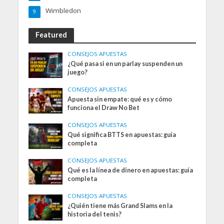
Wimbledon
9
Featured
CONSEJOS APUESTAS
¿Qué pasa si en un parlay suspenden un
juego?
CONSEJOS APUESTAS
Apuesta sin empate: qué es y cómo
funciona el Draw No Bet
CONSEJOS APUESTAS
Qué significa BTTS en apuestas: guía
completa
CONSEJOS APUESTAS
Qué es la línea de dinero en apuestas: guía
completa
CONSEJOS APUESTAS
¿Quién tiene más Grand Slams en la
historia del tenis?