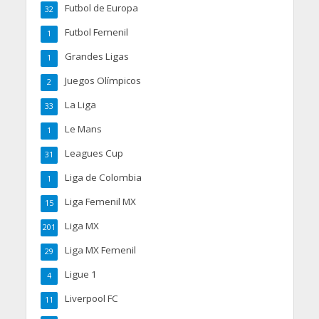
Futbol de Europa
32
Futbol Femenil
1
Grandes Ligas
1
Juegos Olímpicos
2
La Liga
33
Le Mans
1
Leagues Cup
31
Liga de Colombia
1
Liga Femenil MX
15
Liga MX
201
Liga MX Femenil
29
Ligue 1
4
Liverpool FC
11