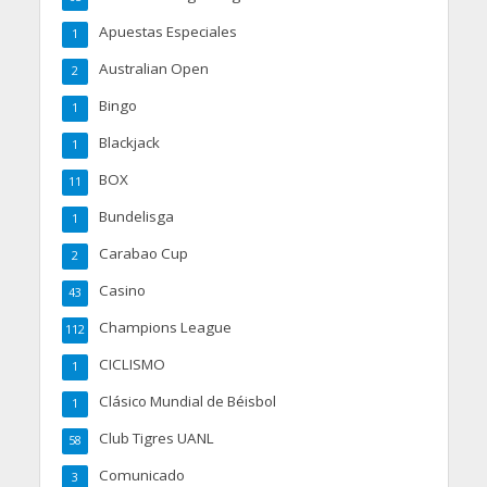
Apuestas Especiales
1
Australian Open
2
Bingo
1
Blackjack
1
BOX
11
Bundelisga
1
Carabao Cup
2
Casino
43
Champions League
112
CICLISMO
1
Clásico Mundial de Béisbol
1
Club Tigres UANL
58
Comunicado
3