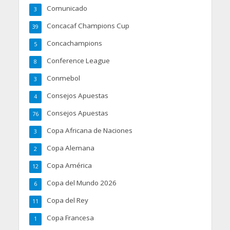
Comunicado
3
Concacaf Champions Cup
39
Concachampions
5
Conference League
8
Conmebol
3
Consejos Apuestas
4
Consejos Apuestas
76
Copa Africana de Naciones
3
Copa Alemana
2
Copa América
12
Copa del Mundo 2026
6
Copa del Rey
11
Copa Francesa
1