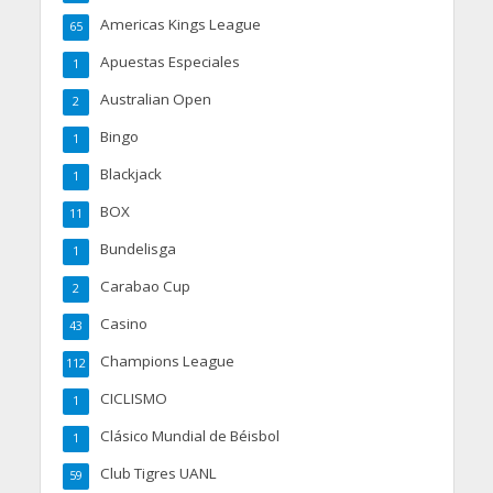
Americas Kings League
65
Apuestas Especiales
1
Australian Open
2
Bingo
1
Blackjack
1
BOX
11
Bundelisga
1
Carabao Cup
2
Casino
43
Champions League
112
CICLISMO
1
Clásico Mundial de Béisbol
1
Club Tigres UANL
59