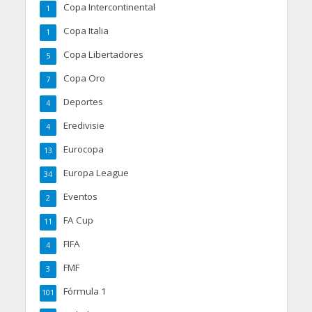
Copa Intercontinental
1
Copa Italia
1
Copa Libertadores
5
Copa Oro
7
Deportes
4
Eredivisie
4
Eurocopa
13
Europa League
34
Eventos
2
FA Cup
11
FIFA
4
FMF
3
Fórmula 1
101