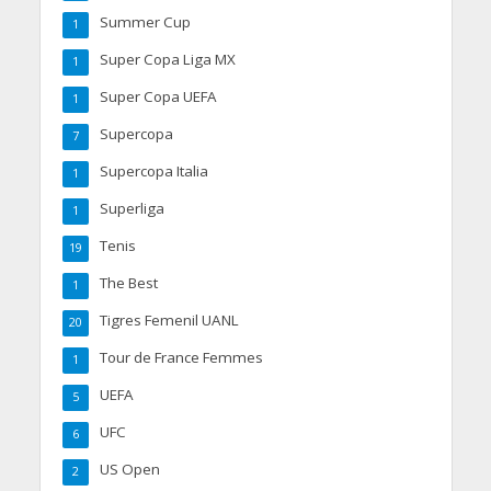
Summer Cup
1
Super Copa Liga MX
1
Super Copa UEFA
1
Supercopa
7
Supercopa Italia
1
Superliga
1
Tenis
19
The Best
1
Tigres Femenil UANL
20
Tour de France Femmes
1
UEFA
5
UFC
6
US Open
2