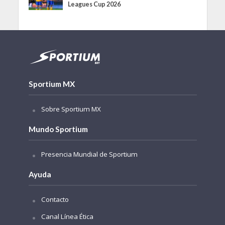
Leagues Cup 2026
Sportium MX
Sobre Sportium MX
Mundo Sportium
Presencia Mundial de Sportium
Ayuda
Contacto
Canal Línea Ética