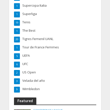
Supercopa Italia
1
Superliga
1
Tenis
19
The Best
1
Tigres Femenil UANL
20
Tour de France Femmes
1
UEFA
5
UFC
6
US Open
2
Velada del año
3
Wimbledon
9
Featured