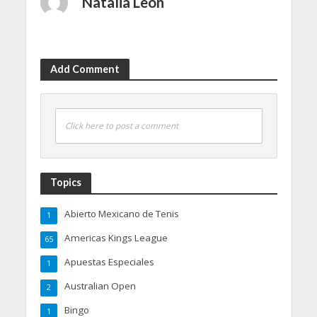
Natalia León
Add Comment
Click here to post a comment
Topics
Abierto Mexicano de Tenis
1
Americas Kings League
65
Apuestas Especiales
1
Australian Open
2
Bingo
1