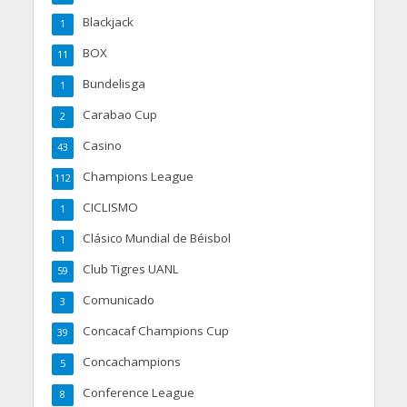
Blackjack
1
BOX
11
Bundelisga
1
Carabao Cup
2
Casino
43
Champions League
112
CICLISMO
1
Clásico Mundial de Béisbol
1
Club Tigres UANL
59
Comunicado
3
Concacaf Champions Cup
39
Concachampions
5
Conference League
8