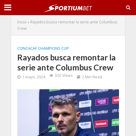
Inicio
»
Rayados busca remontar la serie ante Columbus
Crew
CONCACAF CHAMPIONS CUP
Rayados busca remontar la
serie ante Columbus Crew
502 Views
1 mayo, 2024
2 Min Read