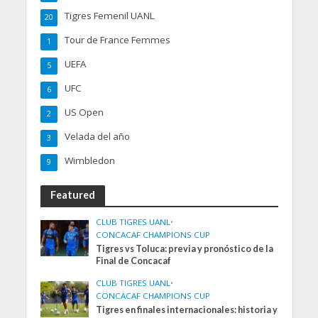
Tigres Femenil UANL
20
Tour de France Femmes
1
UEFA
5
UFC
6
US Open
2
Velada del año
3
Wimbledon
9
Featured
CLUB TIGRES UANL
•
CONCACAF CHAMPIONS CUP
Tigres vs Toluca: previa y pronóstico de la
Final de Concacaf
CLUB TIGRES UANL
•
CONCACAF CHAMPIONS CUP
Tigres en finales internacionales: historia y