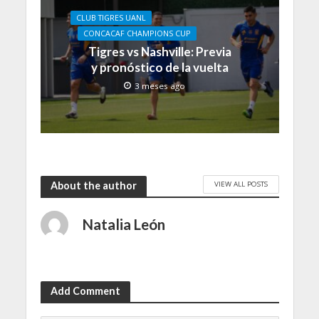
CLUB TIGRES UANL
CONCACAF CHAMPIONS CUP
Tigres vs Nashville: Previa
y pronóstico de la vuelta
3 meses ago
VIEW ALL POSTS
About the author
Natalia León
Add Comment