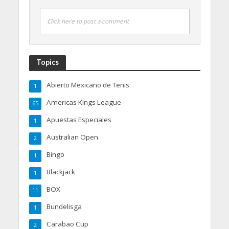
Click here to post a comment
Topics
Abierto Mexicano de Tenis
1
Americas Kings League
65
Apuestas Especiales
1
Australian Open
2
Bingo
1
Blackjack
1
BOX
11
Bundelisga
1
Carabao Cup
2