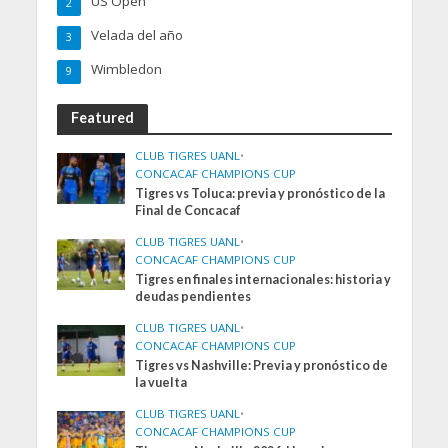
US Open
2
Velada del año
3
Wimbledon
9
Featured
CLUB TIGRES UANL
•
CONCACAF CHAMPIONS CUP
Tigres vs Toluca: previa y pronóstico de la
Final de Concacaf
CLUB TIGRES UANL
•
CONCACAF CHAMPIONS CUP
Tigres en finales internacionales: historia y
deudas pendientes
CLUB TIGRES UANL
•
CONCACAF CHAMPIONS CUP
Tigres vs Nashville: Previa y pronóstico de
la vuelta
CLUB TIGRES UANL
•
CONCACAF CHAMPIONS CUP