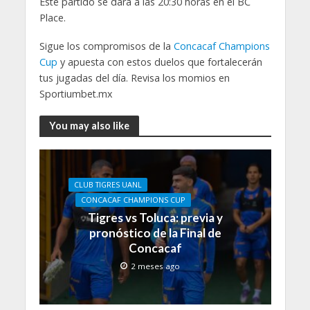
Este partido se dará a las 20:30 horas en el BC
Place.
Sigue los compromisos de la
Concacaf Champions
Cup
y apuesta con estos duelos que fortalecerán
tus jugadas del día. Revisa los momios en
Sportiumbet.mx
You may also like
CLUB TIGRES UANL
CONCACAF CHAMPIONS CUP
Tigres vs Toluca: previa y
pronóstico de la Final de
Concacaf
2 meses ago