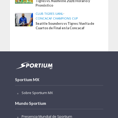
Tigres vs. Nashville 2026: Horario y
Pronóstico
CLUB TIGRES UANL
•
CONCACAF CHAMPIONS CUP
Seattle Sounders vs Tigres: Vuelta de
Cuartos de Final en la Concacaf
Sportium MX
Sobre Sportium MX
Mundo Sportium
Presencia Mundial de Sportium