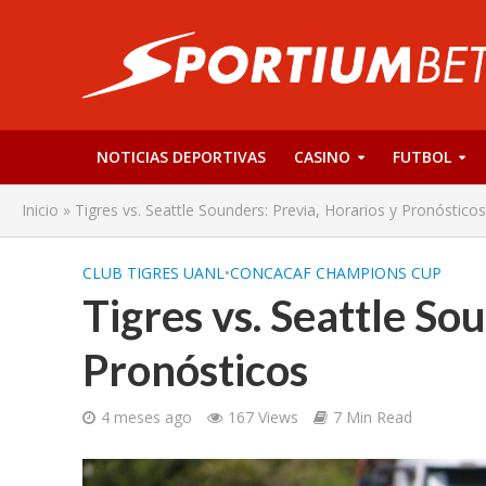
NOTICIAS DEPORTIVAS
CASINO
FUTBOL
Inicio
»
Tigres vs. Seattle Sounders: Previa, Horarios y Pronósticos
CLUB TIGRES UANL
•
CONCACAF CHAMPIONS CUP
Tigres vs. Seattle So
Pronósticos
4 meses ago
167 Views
7 Min Read