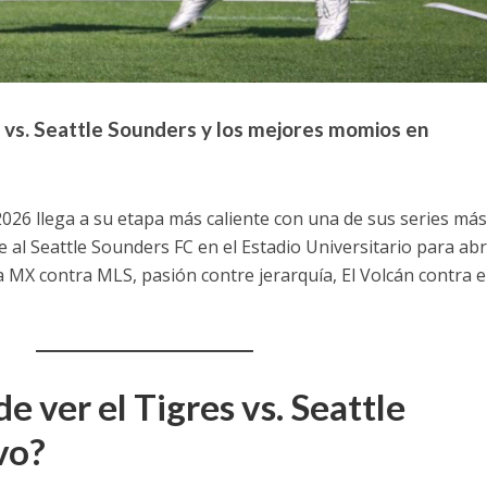
s vs. Seattle Sounders y los mejores momios en
26 llega a su etapa más caliente con una de sus series má
e al Seattle Sounders FC en el Estadio Universitario para abri
a MX contra MLS, pasión contre jerarquía, El Volcán contra e
 ver el Tigres vs. Seattle
vo?