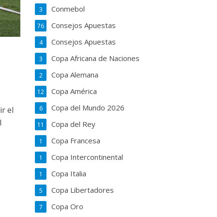
Conmebol
3
Consejos Apuestas
76
Consejos Apuestas
4
Copa Africana de Naciones
3
Copa Alemana
2
Copa América
12
s
Copa del Mundo 2026
6
r el
l
Copa del Rey
11
Copa Francesa
1
Copa Intercontinental
1
Copa Italia
1
Copa Libertadores
5
Copa Oro
7