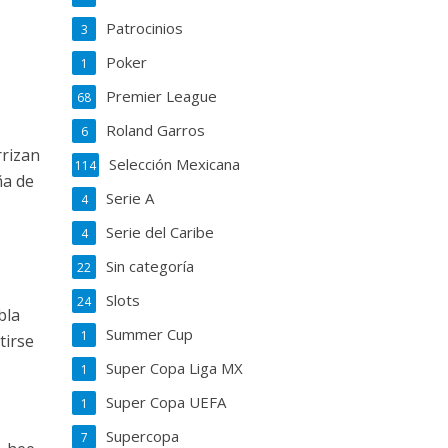
Patrocinios
3
Poker
1
Premier League
68
Roland Garros
6
rrizan
Selección Mexicana
114
ña de
Serie A
4
Serie del Caribe
r
4
Sin categoría
22
Slots
24
bla
Summer Cup
1
tirse
Super Copa Liga MX
1
Super Copa UEFA
1
Supercopa
7