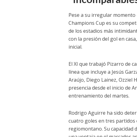
Pese a su irregular momento e
Champions Cup es su competici
de los estadios más intimidant
con la presión del gol en cas
inicial.
El XI que trabajó Pizarro de 
línea que incluye a Jesús Gar
Araújo, Diego Lainez, Ozziel 
presencia desde el inicio de A
entrenamiento del martes.
Rodrigo Aguirre ha sido dete
cuatro goles en tres partidos 
regiomontano. Su capacidad de
una ventaja en el marcador ant