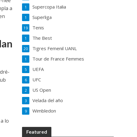
e-hee
Supercopa Italia
1
mpla a
 en
Superliga
1
Tenis
19
The Best
1
dan
Tigres Femenil UANL
20
Tour de France Femmes
1
UEFA
5
ndré-
UFC
lub
6
US Open
2
Velada del año
3
Wimbledon
9
a lo
Featured