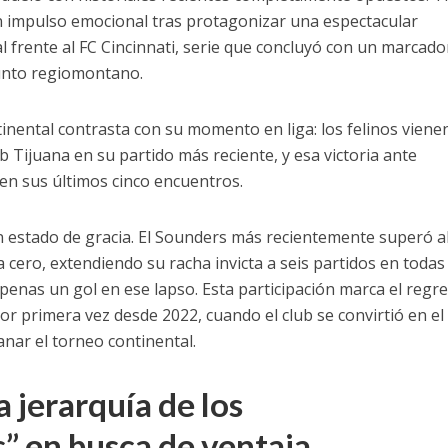
an impulso emocional tras protagonizar una espectacular
 frente al FC Cincinnati, serie que concluyó con un marcado
njunto regiomontano.
inental contrasta con su momento en liga: los felinos viene
b Tijuana en su partido más reciente, y esa victoria ante
o en sus últimos cinco encuentros.
un estado de gracia. El Sounders más recientemente superó a
ero, extendiendo su racha invicta a seis partidos en todas 
enas un gol en ese lapso. Esta participación marca el regr
 por primera vez desde 2022, cuando el club se convirtió en el
nar el torneo continental.
 jerarquía de los
” en busca de ventaja