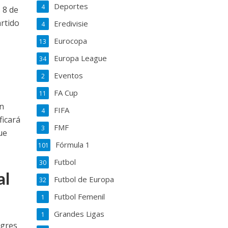
Deportes
4
 8 de
artido
Eredivisie
4
Eurocopa
13
Europa League
34
Eventos
2
FA Cup
11
on
FIFA
4
ficará
FMF
3
ue
Fórmula 1
101
Futbol
30
al
Futbol de Europa
32
Futbol Femenil
1
Grandes Ligas
1
igres