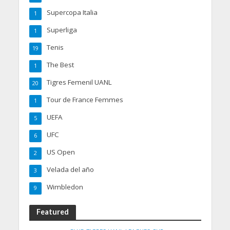
Supercopa Italia
1
Superliga
1
Tenis
19
The Best
1
Tigres Femenil UANL
20
Tour de France Femmes
1
UEFA
5
UFC
6
US Open
2
Velada del año
3
Wimbledon
9
Featured