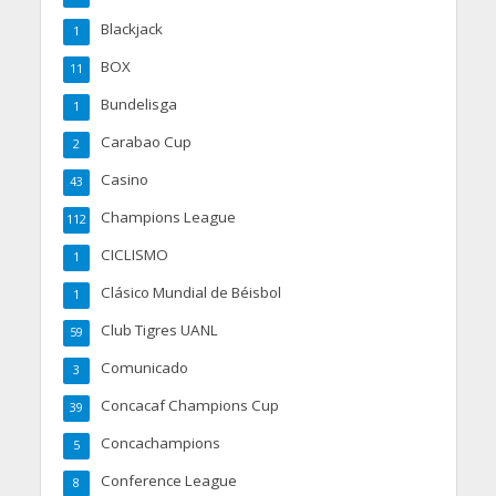
Blackjack
1
BOX
11
Bundelisga
1
Carabao Cup
2
Casino
43
Champions League
112
CICLISMO
1
Clásico Mundial de Béisbol
1
Club Tigres UANL
59
Comunicado
3
Concacaf Champions Cup
39
Concachampions
5
Conference League
8