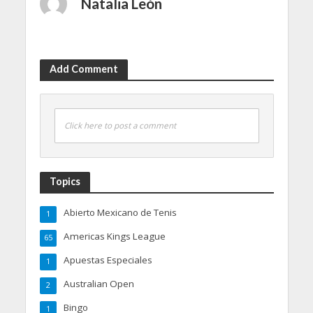
Natalia León
Add Comment
Click here to post a comment
Topics
Abierto Mexicano de Tenis
1
Americas Kings League
65
Apuestas Especiales
1
Australian Open
2
Bingo
1