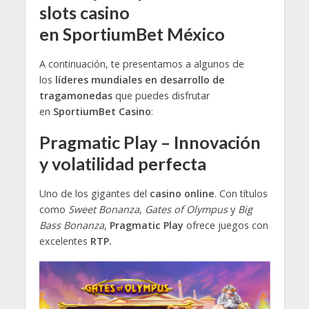
slots casino
en SportiumBet México
A continuación, te presentamos a algunos de
los
líderes mundiales en desarrollo de
tragamonedas
que puedes disfrutar
en
SportiumBet Casino
:
Pragmatic Play – Innovación
y volatilidad perfecta
Uno de los gigantes del
casino online
. Con títulos
como
Sweet Bonanza
,
Gates of Olympus
y
Big
Bass Bonanza
,
Pragmatic Play
ofrece juegos con
excelentes
RTP.