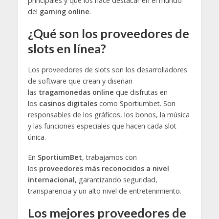
principales y qué los hace destacar en el mundo
del
gaming online
.
¿Qué son los proveedores de
slots en línea?
Los proveedores de slots son los desarrolladores
de software que crean y diseñan
las
tragamonedas online
que disfrutas en
los
casinos digitales
como Sportiumbet. Son
responsables de los gráficos, los bonos, la música
y las funciones especiales que hacen cada slot
única.
En
SportiumBet
, trabajamos con
los
proveedores más reconocidos a nivel
internacional
, garantizando seguridad,
transparencia y un alto nivel de entretenimiento.
Los mejores proveedores de