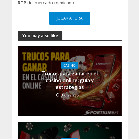
RTP
del mercado mexicano.
JUGAR AHORA
You may also like
CASINO
Trucos para ganar en el
casino online: guía y
estrategias
3 días ago