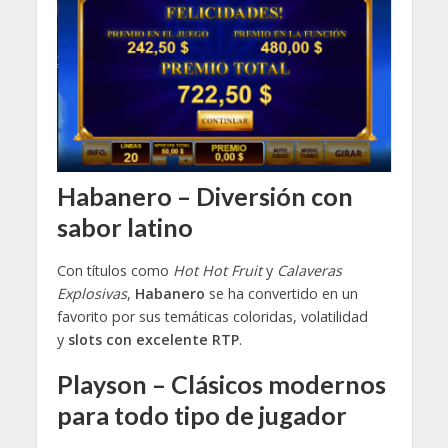
Habanero – Diversión con
sabor latino
Con títulos como
Hot Hot Fruit
y
Calaveras
Explosivas
,
Habanero
se ha convertido en un
favorito por sus temáticas coloridas, volatilidad
y
slots con excelente RTP
.
Playson – Clásicos modernos
para todo tipo de jugador