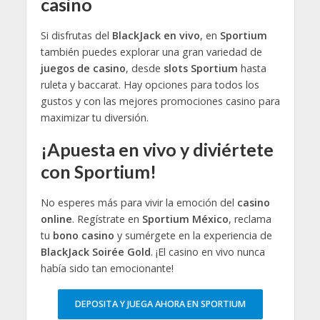
casino
Si disfrutas del
BlackJack en vivo
, en
Sportium
también puedes explorar una gran variedad de
juegos de casino
, desde
slots Sportium
hasta
ruleta y baccarat. Hay opciones para todos los
gustos y con las mejores promociones casino para
maximizar tu diversión.
¡Apuesta en vivo y diviértete
con Sportium!
No esperes más para vivir la emoción del
casino
online
. Regístrate en
Sportium México
, reclama
tu
bono casino
y sumérgete en la experiencia de
BlackJack Soirée Gold
. ¡El casino en vivo nunca
había sido tan emocionante!
DEPOSITA Y JUEGA AHORA EN SPORTIUM