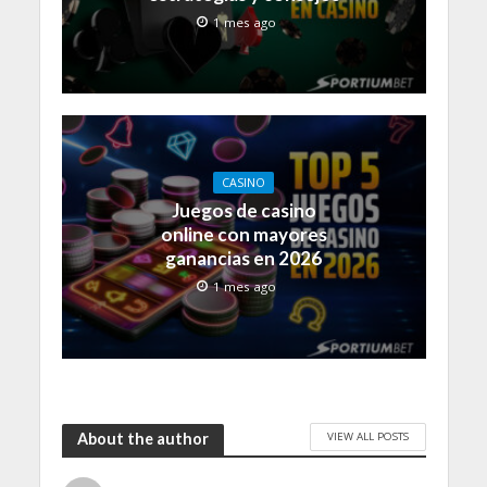
1 mes ago
CASINO
Juegos de casino
online con mayores
ganancias en 2026
1 mes ago
VIEW ALL POSTS
About the author