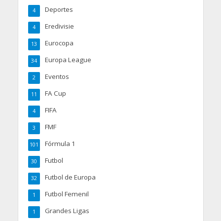
Deportes
4
Eredivisie
4
Eurocopa
13
Europa League
34
Eventos
2
FA Cup
11
FIFA
4
FMF
3
Fórmula 1
101
Futbol
30
Futbol de Europa
32
Futbol Femenil
1
Grandes Ligas
1