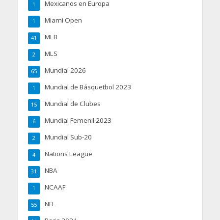
Mexicanos en Europa
1
Miami Open
1
MLB
41
MLS
2
Mundial 2026
65
Mundial de Básquetbol 2023
1
Mundial de Clubes
15
Mundial Femenil 2023
6
Mundial Sub-20
2
Nations League
4
NBA
31
NCAAF
1
NFL
55