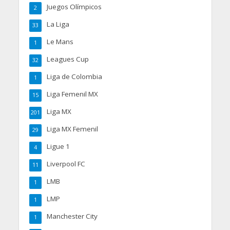
Juegos Olímpicos
2
La Liga
33
Le Mans
1
Leagues Cup
32
Liga de Colombia
1
Liga Femenil MX
15
Liga MX
201
Liga MX Femenil
29
Ligue 1
4
Liverpool FC
11
LMB
1
LMP
1
Manchester City
1