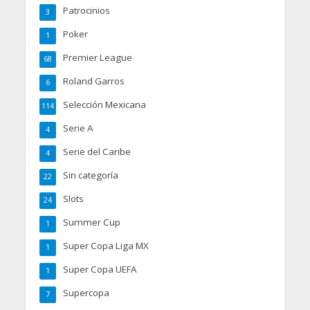
Patrocinios
3
Poker
1
Premier League
68
Roland Garros
6
Selección Mexicana
114
Serie A
4
Serie del Caribe
4
Sin categoría
22
Slots
24
Summer Cup
1
Super Copa Liga MX
1
Super Copa UEFA
1
Supercopa
7