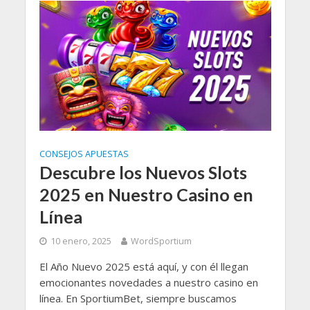
CONSEJOS APUESTAS
Descubre los Nuevos Slots
2025 en Nuestro Casino en
Línea
10 enero, 2025
WordSportium
El Año Nuevo 2025 está aquí, y con él llegan
emocionantes novedades a nuestro casino en
línea. En SportiumBet, siempre buscamos