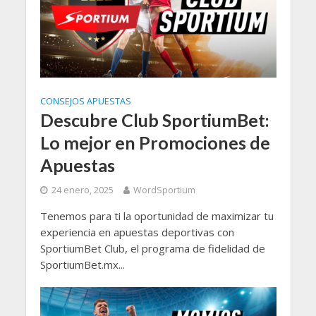
CONSEJOS APUESTAS
Descubre Club SportiumBet:
Lo mejor en Promociones de
Apuestas
24 enero, 2025
WordSportium
Tenemos para ti la oportunidad de maximizar tu
experiencia en apuestas deportivas con
SportiumBet Club, el programa de fidelidad de
SportiumBet.mx...