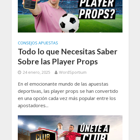
CONSEJOS APUESTAS
Todo lo que Necesitas Saber
Sobre las Player Props
24 enero, 2025
WordSportium
En el emocionante mundo de las apuestas
deportivas, las player props se han convertido
en una opción cada vez más popular entre los
apostadores...