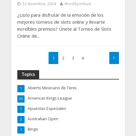
12 diciembre, 2024
WordSportium
¿Listo para disfrutar de la emoción de los
mejores torneos de slots online y llevarte
increíbles premios? Únete al Torneo de Slots
Online de...
1
2
3
4
Topics
Abierto Mexicano de Tenis
1
Americas Kings League
65
Apuestas Especiales
1
Australian Open
2
Bingo
1