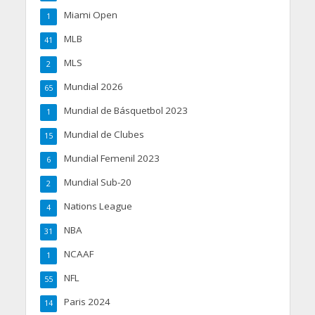
Miami Open
1
MLB
41
MLS
2
Mundial 2026
65
Mundial de Básquetbol 2023
1
Mundial de Clubes
15
Mundial Femenil 2023
6
Mundial Sub-20
2
Nations League
4
NBA
31
NCAAF
1
NFL
55
Paris 2024
14