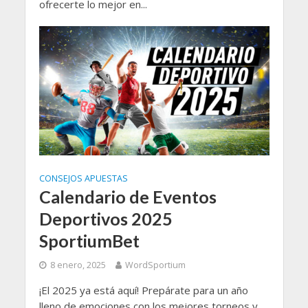
ofrecerte lo mejor en...
CONSEJOS APUESTAS
Calendario de Eventos
Deportivos 2025
SportiumBet
8 enero, 2025
WordSportium
¡El 2025 ya está aquí! Prepárate para un año
lleno de emociones con los mejores torneos y