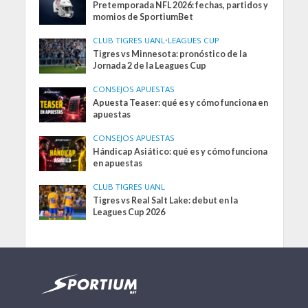
Pretemporada NFL 2026: fechas, partidos y
momios de SportiumBet
CLUB TIGRES UANL
•
LEAGUES CUP
Tigres vs Minnesota: pronóstico de la
Jornada 2 de la Leagues Cup
CONSEJOS APUESTAS
Apuesta Teaser: qué es y cómo funciona en
apuestas
CONSEJOS APUESTAS
Hándicap Asiático: qué es y cómo funciona
en apuestas
CLUB TIGRES UANL
Tigres vs Real Salt Lake: debut en la
Leagues Cup 2026