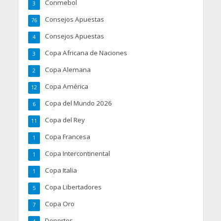
Conmebol
3
Consejos Apuestas
76
Consejos Apuestas
4
Copa Africana de Naciones
3
Copa Alemana
2
Copa América
12
Copa del Mundo 2026
6
Copa del Rey
11
Copa Francesa
1
Copa Intercontinental
1
Copa Italia
1
Copa Libertadores
5
Copa Oro
7
Deportes