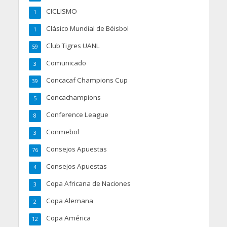
CICLISMO
1
Clásico Mundial de Béisbol
1
Club Tigres UANL
59
Comunicado
3
Concacaf Champions Cup
39
Concachampions
5
Conference League
8
Conmebol
3
Consejos Apuestas
76
Consejos Apuestas
4
Copa Africana de Naciones
3
Copa Alemana
2
Copa América
12