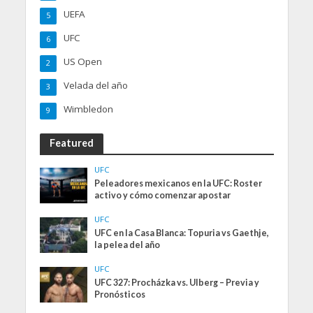
UEFA
5
UFC
6
US Open
2
Velada del año
3
Wimbledon
9
Featured
UFC
Peleadores mexicanos en la UFC: Roster
activo y cómo comenzar apostar
UFC
UFC en la Casa Blanca: Topuria vs Gaethje,
la pelea del año
UFC
UFC 327: Procházka vs. Ulberg – Previa y
Pronósticos