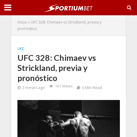
Inicio
»
UFC 328: Chimaev vs Strickland, previa y
pronóstico
UFC
UFC 328: Chimaev vs
Strickland, previa y
pronóstico
161 Views
3 meses ago
6 Min Read