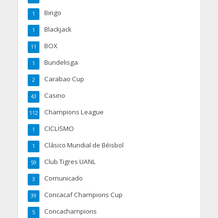
Bingo
1
Blackjack
1
BOX
11
Bundelisga
1
Carabao Cup
2
Casino
43
Champions League
112
CICLISMO
1
Clásico Mundial de Béisbol
1
Club Tigres UANL
59
Comunicado
3
Concacaf Champions Cup
39
Concachampions
5