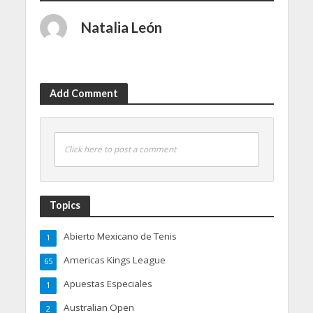
Natalia León
Add Comment
Click here to post a comment
Topics
Abierto Mexicano de Tenis
1
Americas Kings League
65
Apuestas Especiales
1
Australian Open
2