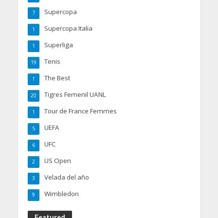
Supercopa
7
Supercopa Italia
1
Superliga
1
Tenis
19
The Best
1
Tigres Femenil UANL
20
Tour de France Femmes
1
UEFA
5
UFC
6
US Open
2
Velada del año
3
Wimbledon
9
Featured