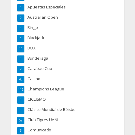
Apuestas Especiales
1
Australian Open
2
Bingo
1
Blackjack
1
BOX
11
Bundelisga
1
Carabao Cup
2
Casino
43
Champions League
112
CICLISMO
1
Clásico Mundial de Béisbol
1
Club Tigres UANL
59
Comunicado
3