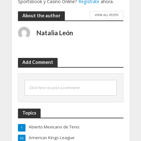
Sportsbook y Casino Online?
Registrate
ahora.
VIEW ALL POSTS
About the author
Natalia León
Add Comment
Click here to post a comment
Topics
Abierto Mexicano de Tenis
1
Americas Kings League
65