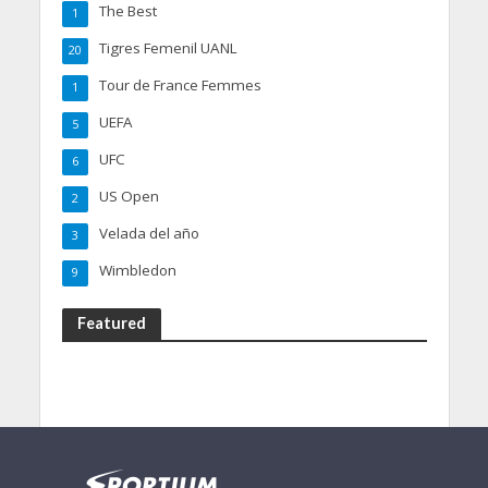
The Best
1
Tigres Femenil UANL
20
Tour de France Femmes
1
UEFA
5
UFC
6
US Open
2
Velada del año
3
Wimbledon
9
Featured