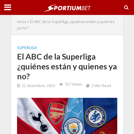
Inicio
»
El ABC de la Superliga ¿quiénes están y quienes
ya no?
SUPERLIGA
El ABC de la Superliga
¿quiénes están y quienes ya
no?
727 Views
22 diciembre, 2023
2 Min Read