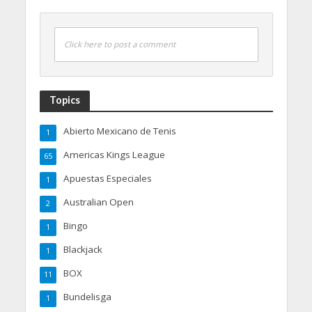
Click here to post a comment
Topics
Abierto Mexicano de Tenis
1
Americas Kings League
65
Apuestas Especiales
1
Australian Open
2
Bingo
1
Blackjack
1
BOX
11
Bundelisga
1