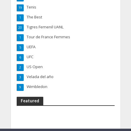
Tenis
19
The Best
1
Tigres Femenil UANL
20
Tour de France Femmes
1
UEFA
5
UFC
6
US Open
2
Velada del año
3
Wimbledon
9
Featured