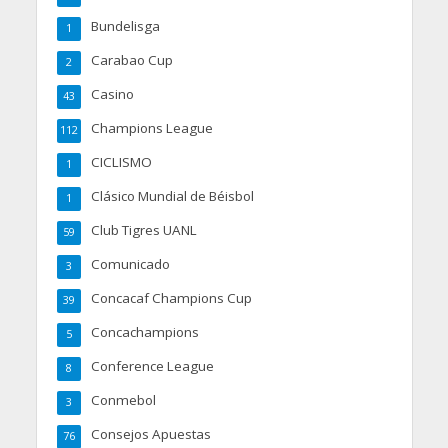
Bundelisga
1
Carabao Cup
2
Casino
43
Champions League
112
CICLISMO
1
Clásico Mundial de Béisbol
1
Club Tigres UANL
59
Comunicado
3
Concacaf Champions Cup
39
Concachampions
5
Conference League
8
Conmebol
3
Consejos Apuestas
76