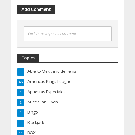
Add Comment
Click here to post a comment
Topics
Abierto Mexicano de Tenis
1
Americas Kings League
65
Apuestas Especiales
1
Australian Open
2
Bingo
1
Blackjack
1
BOX
11