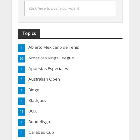
Click here to post a comment
Topics
Abierto Mexicano de Tenis
1
Americas Kings League
65
Apuestas Especiales
1
Australian Open
2
Bingo
1
Blackjack
1
BOX
11
Bundelisga
1
Carabao Cup
2