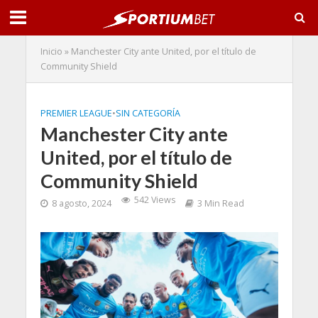
Inicio
»
Manchester City ante United, por el título de
Community Shield
PREMIER LEAGUE
•
SIN CATEGORÍA
Manchester City ante
United, por el título de
Community Shield
542 Views
8 agosto, 2024
3 Min Read