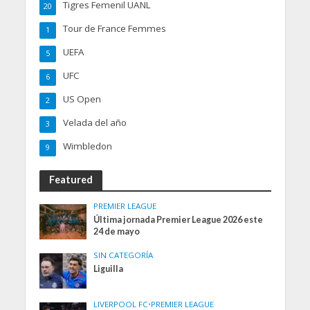
Tigres Femenil UANL
20
Tour de France Femmes
1
UEFA
5
UFC
6
US Open
2
Velada del año
3
Wimbledon
9
Featured
PREMIER LEAGUE
Última jornada Premier League 2026 este
24 de mayo
SIN CATEGORÍA
Liguilla
LIVERPOOL FC
•
PREMIER LEAGUE