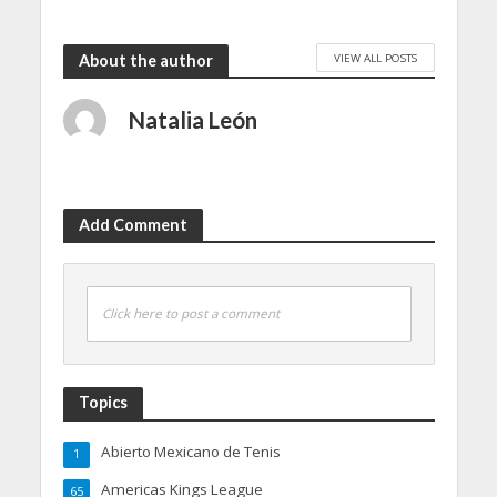
VIEW ALL POSTS
About the author
Natalia León
Add Comment
Click here to post a comment
Topics
Abierto Mexicano de Tenis
1
Americas Kings League
65