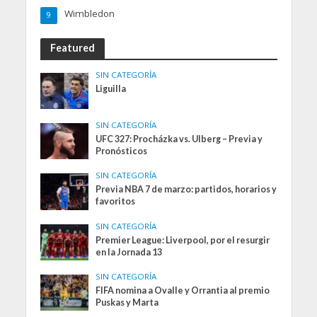
Wimbledon
9
Featured
SIN CATEGORÍA
Liguilla
SIN CATEGORÍA
UFC 327: Procházka vs. Ulberg – Previa y
Pronósticos
SIN CATEGORÍA
Previa NBA 7 de marzo: partidos, horarios y
favoritos
SIN CATEGORÍA
Premier League: Liverpool, por el resurgir
en la Jornada 13
SIN CATEGORÍA
FIFA nomina a Ovalle y Orrantia al premio
Puskas y Marta