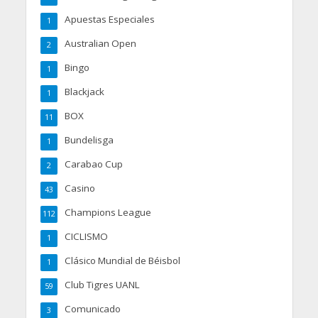
Apuestas Especiales
1
Australian Open
2
Bingo
1
Blackjack
1
BOX
11
Bundelisga
1
Carabao Cup
2
Casino
43
Champions League
112
CICLISMO
1
Clásico Mundial de Béisbol
1
Club Tigres UANL
59
Comunicado
3