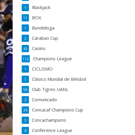
Blackjack
1
BOX
11
Bundelisga
1
Carabao Cup
2
Casino
43
Champions League
112
CICLISMO
1
Clásico Mundial de Béisbol
1
Club Tigres UANL
58
Comunicado
3
Concacaf Champions Cup
39
Concachampions
5
Conference League
8