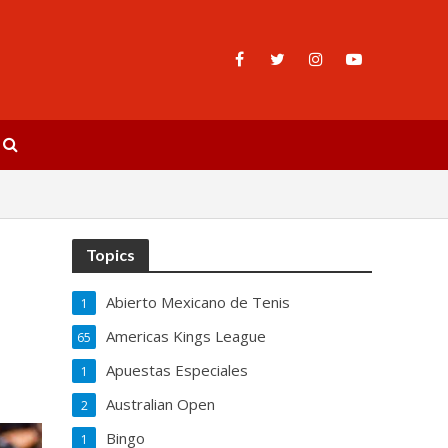
Topics
Abierto Mexicano de Tenis
1
Americas Kings League
65
Apuestas Especiales
1
Australian Open
2
Bingo
1