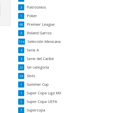
Patrocinios
3
Poker
1
Premier League
68
Roland Garros
6
Selección Mexicana
114
Serie A
4
Serie del Caribe
4
Sin categoría
22
Slots
24
Summer Cup
1
Super Copa Liga MX
1
Super Copa UEFA
1
Supercopa
7