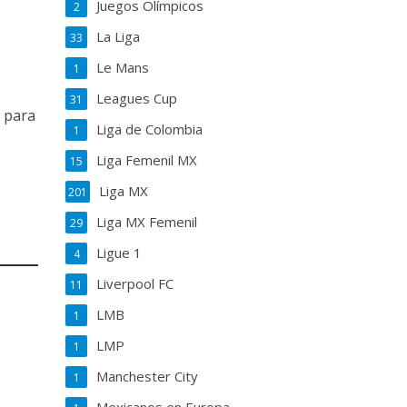
Juegos Olímpicos
2
La Liga
33
Le Mans
1
Leagues Cup
31
o para
Liga de Colombia
1
Liga Femenil MX
15
Liga MX
201
Liga MX Femenil
29
Ligue 1
4
Liverpool FC
11
LMB
1
LMP
1
Manchester City
1