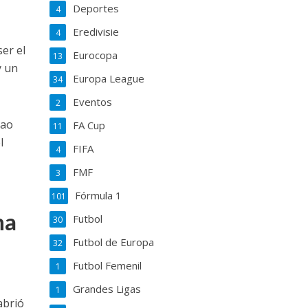
Deportes
4
Eredivisie
4
er el
Eurocopa
13
y un
Europa League
34
Eventos
2
mao
FA Cup
11
l
FIFA
4
FMF
3
Fórmula 1
101
na
Futbol
30
Futbol de Europa
32
Futbol Femenil
1
Grandes Ligas
1
abrió