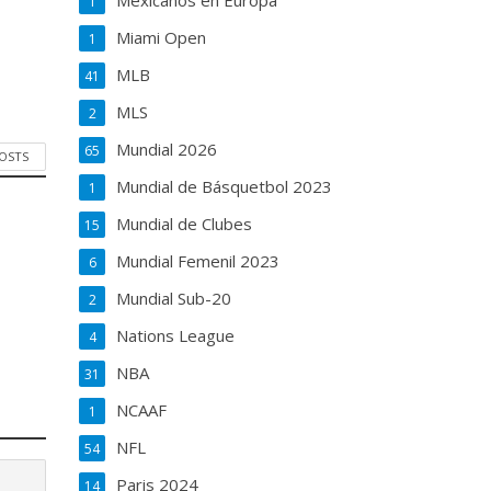
Mexicanos en Europa
1
Miami Open
1
MLB
41
MLS
2
Mundial 2026
65
POSTS
Mundial de Básquetbol 2023
1
Mundial de Clubes
15
Mundial Femenil 2023
6
Mundial Sub-20
2
Nations League
4
NBA
31
NCAAF
1
NFL
54
Paris 2024
14