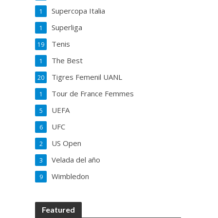
Supercopa Italia
1
Superliga
1
Tenis
19
The Best
1
Tigres Femenil UANL
20
Tour de France Femmes
1
UEFA
5
UFC
6
US Open
2
Velada del año
3
Wimbledon
9
Featured