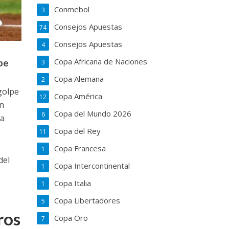
Conmebol
3
Consejos Apuestas
74
Consejos Apuestas
4
Copa Africana de Naciones
ibe
3
Copa Alemana
2
golpe
Copa América
12
un
Copa del Mundo 2026
6
la
Copa del Rey
11
Copa Francesa
1
del
Copa Intercontinental
1
Copa Italia
1
Copa Libertadores
5
ros
Copa Oro
7