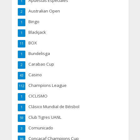
Apuestas Especiales
1
Australian Open
2
Bingo
1
Blackjack
1
BOX
11
Bundelisga
1
Carabao Cup
2
Casino
43
Champions League
112
CICLISMO
1
Clásico Mundial de Béisbol
1
Club Tigres UANL
59
Comunicado
3
Concacaf Champions Cup
39