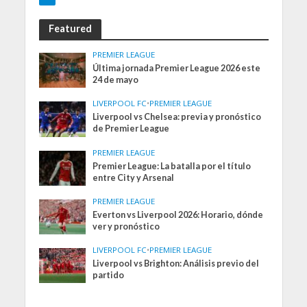
Featured
PREMIER LEAGUE
Última jornada Premier League 2026 este
24 de mayo
LIVERPOOL FC
•
PREMIER LEAGUE
Liverpool vs Chelsea: previa y pronóstico
de Premier League
PREMIER LEAGUE
Premier League: La batalla por el título
entre City y Arsenal
PREMIER LEAGUE
Everton vs Liverpool 2026: Horario, dónde
ver y pronóstico
LIVERPOOL FC
•
PREMIER LEAGUE
Liverpool vs Brighton: Análisis previo del
partido