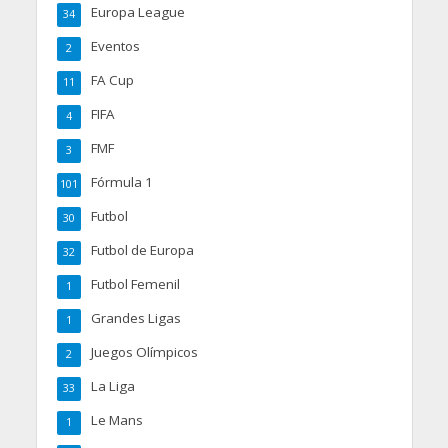
Europa League
34
Eventos
2
FA Cup
11
FIFA
4
FMF
3
Fórmula 1
101
Futbol
30
Futbol de Europa
32
Futbol Femenil
1
Grandes Ligas
1
Juegos Olímpicos
2
La Liga
33
Le Mans
1