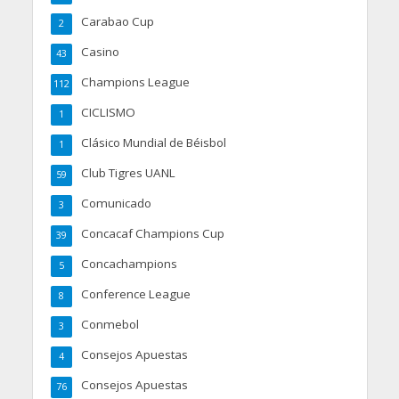
Carabao Cup
2
Casino
43
Champions League
112
CICLISMO
1
Clásico Mundial de Béisbol
1
Club Tigres UANL
59
Comunicado
3
Concacaf Champions Cup
39
Concachampions
5
Conference League
8
Conmebol
3
Consejos Apuestas
4
Consejos Apuestas
76