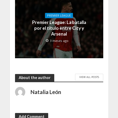
PREMIER LEAGUE
Premier League: La batalla
por el título entre City y
Arsenal
3 meses ago
VIEW ALL POSTS
About the author
Natalia León
Add Comment