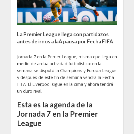
La Premier League llega con partidazos
antes de irnos a laA pausa por Fecha FIFA
Jornada 7 en la Primer League, misma que llega en
medio de ardua actividad futbolística: en la
semana se disputó la Champions y Europa League
y después de este fin de semana vendrá la Fecha
FIFA. El Liverpool sigue en la cima y ahora tendrá
un duro rival.
Esta es la agenda de la
Jornada 7 en la Premier
League