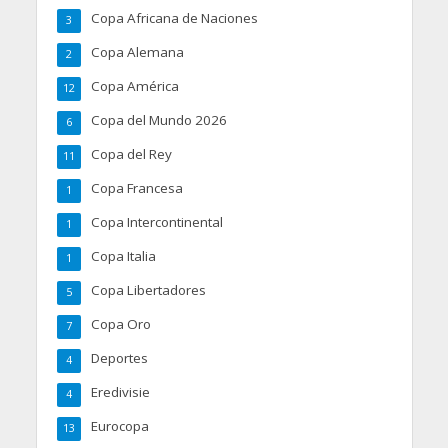
Copa Africana de Naciones
3
Copa Alemana
2
Copa América
12
Copa del Mundo 2026
6
Copa del Rey
11
Copa Francesa
1
Copa Intercontinental
1
Copa Italia
1
Copa Libertadores
5
Copa Oro
7
Deportes
4
Eredivisie
4
Eurocopa
13