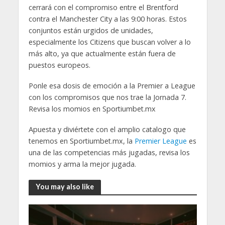
cerrará con el compromiso entre el Brentford
contra el Manchester City a las 9:00 horas. Estos
conjuntos están urgidos de unidades,
especialmente los Citizens que buscan volver a lo
más alto, ya que actualmente están fuera de
puestos europeos.
Ponle esa dosis de emoción a la Premier a League
con los compromisos que nos trae la Jornada 7.
Revisa los momios en Sportiumbet.mx
Apuesta y diviértete con el amplio catalogo que
tenemos en Sportiumbet.mx, la
Premier League
es
una de las competencias más jugadas, revisa los
momios y arma la mejor jugada.
You may also like