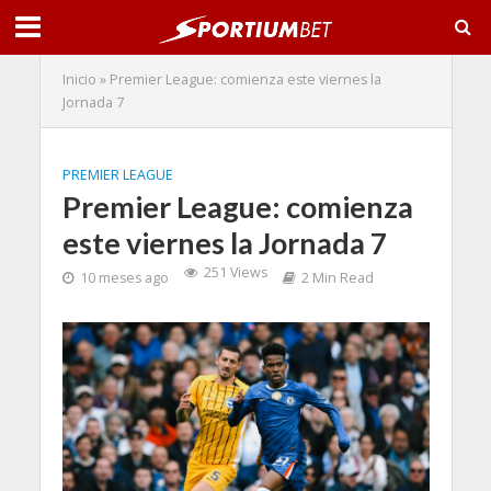
Inicio
»
Premier League: comienza este viernes la
Jornada 7
PREMIER LEAGUE
Premier League: comienza
este viernes la Jornada 7
251 Views
10 meses ago
2 Min Read