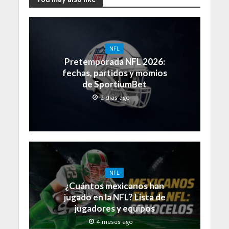
NFL
Pretemporada NFL 2026:
fechas, partidos y momios
de SportiumBet
2 días ago
NFL
¿Cuántos mexicanos han
jugado en la NFL? Lista de
jugadores y equipos
4 meses ago