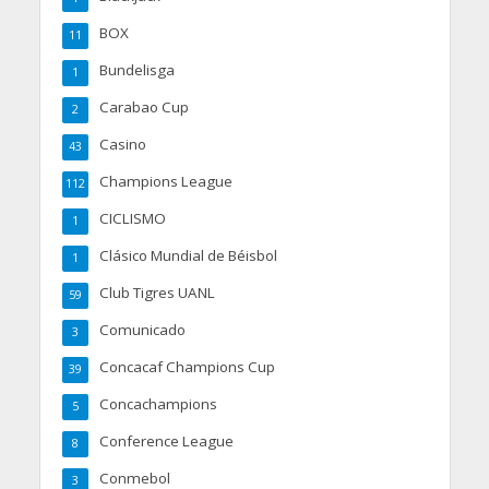
BOX
11
Bundelisga
1
Carabao Cup
2
Casino
43
Champions League
112
CICLISMO
1
Clásico Mundial de Béisbol
1
Club Tigres UANL
59
Comunicado
3
Concacaf Champions Cup
39
Concachampions
5
Conference League
8
Conmebol
3