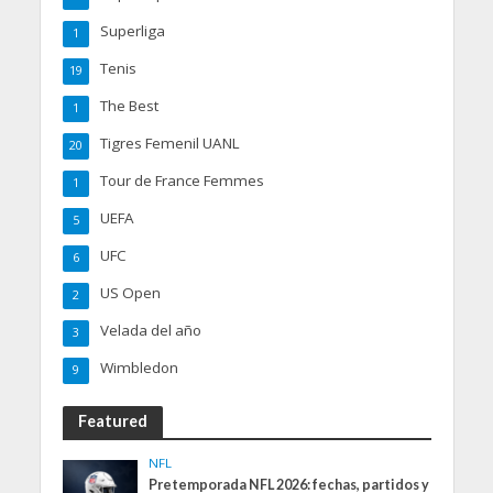
Superliga
1
Tenis
19
The Best
1
Tigres Femenil UANL
20
Tour de France Femmes
1
UEFA
5
UFC
6
US Open
2
Velada del año
3
Wimbledon
9
Featured
NFL
Pretemporada NFL 2026: fechas, partidos y