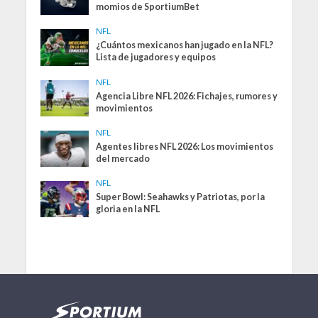
momios de SportiumBet
NFL
¿Cuántos mexicanos han jugado en la NFL?
Lista de jugadores y equipos
NFL
Agencia Libre NFL 2026: Fichajes, rumores y
movimientos
NFL
Agentes libres NFL 2026: Los movimientos
del mercado
NFL
Super Bowl: Seahawks y Patriotas, por la
gloria en la NFL