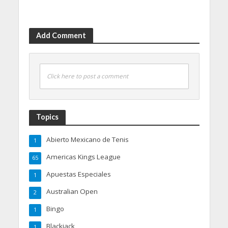
Add Comment
Click here to post a comment
Topics
Abierto Mexicano de Tenis
1
Americas Kings League
65
Apuestas Especiales
1
Australian Open
2
Bingo
1
Blackjack
1