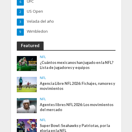
UFC
6
US Open
2
Velada del año
3
Wimbledon
9
Featured
NFL
¿Cuántos mexicanos han jugado en la NFL?
Lista de jugadores y equipos
NFL
Agencia Libre NFL 2026: Fichajes, rumores y
movimientos
NFL
Agentes libres NFL 2026: Los movimientos
del mercado
NFL
Super Bowl: Seahawks y Patriotas, por la
gloria en la NFL