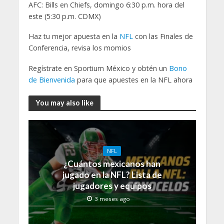
AFC: Bills en Chiefs, domingo 6:30 p.m. hora del
este (5:30 p.m. CDMX)
Haz tu mejor apuesta en la
NFL
con las Finales de
Conferencia, revisa los momios
Regístrate en Sportium México y obtén un
Bono
de Bienvenida
para que apuestes en la NFL ahora
You may also like
NFL
¿Cuántos mexicanos han
jugado en la NFL? Lista de
jugadores y equipos
3 meses ago