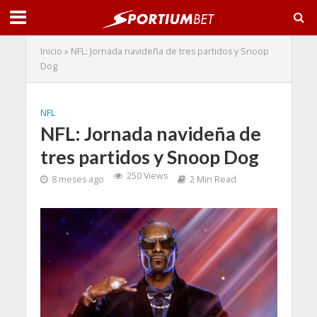
Inicio
»
NFL: Jornada navideña de tres partidos y Snoop
Dog
NFL
NFL: Jornada navideña de
tres partidos y Snoop Dog
250 Views
8 meses ago
2 Min Read