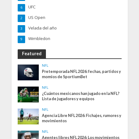
UFC
6
US Open
2
Velada del año
3
Wimbledon
9
Featured
NFL
Pretemporada NFL 2026: fechas, partidos y
momios de SportiumBet
NFL
¿Cuántos mexicanos han jugado en la NFL?
Lista de jugadores y equipos
NFL
Agencia Libre NFL 2026: Fichajes, rumores y
movimientos
NFL
Agentes libres NFL 2026: Los movimientos