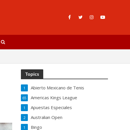
Topics
Abierto Mexicano de Tenis
1
Americas Kings League
65
Apuestas Especiales
1
Australian Open
2
Bingo
1