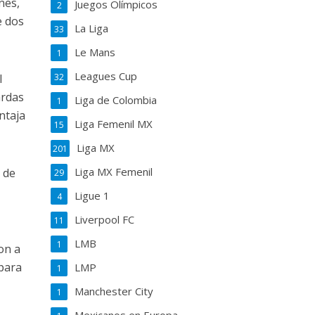
nes,
Juegos Olímpicos
2
e dos
La Liga
33
Le Mans
1
Leagues Cup
32
l
ardas
Liga de Colombia
1
ntaja
Liga Femenil MX
15
Liga MX
201
Liga MX Femenil
 de
29
Ligue 1
4
Liverpool FC
11
LMB
1
on a
 para
LMP
1
Manchester City
1