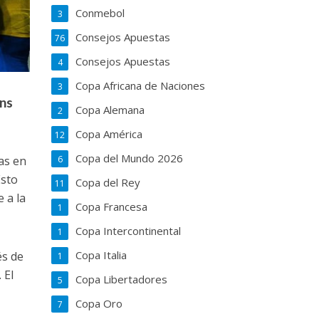
Conmebol
3
Consejos Apuestas
76
Consejos Apuestas
4
Copa Africana de Naciones
3
ons
Copa Alemana
2
Copa América
12
Copa del Mundo 2026
6
as en
Esto
Copa del Rey
11
 a la
Copa Francesa
1
Copa Intercontinental
1
Copa Italia
és de
1
 El
Copa Libertadores
5
Copa Oro
7