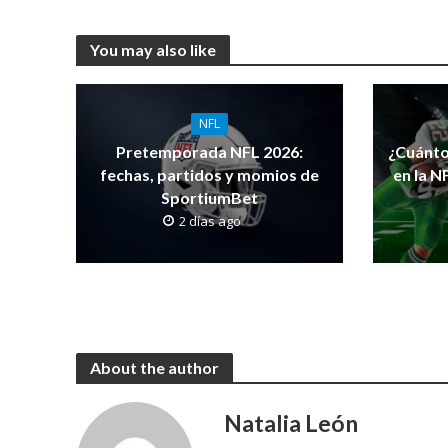
You may also like
NFL
Pretemporada NFL 2026:
¿Cuánto
fechas, partidos y momios de
en la N
SportiumBet
2 días ago
About the author
Natalia León