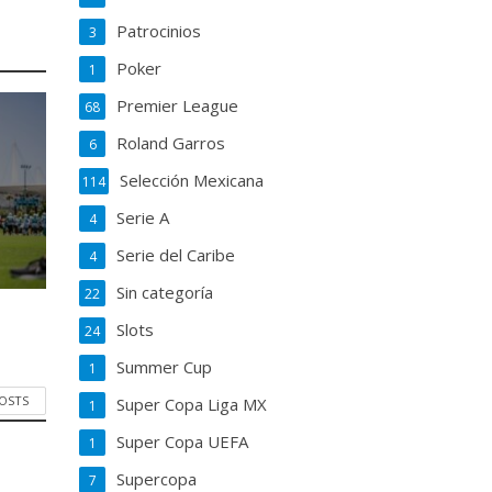
Patrocinios
3
Poker
1
Premier League
68
Roland Garros
6
Selección Mexicana
114
Serie A
4
Serie del Caribe
4
Sin categoría
22
Slots
24
Summer Cup
1
POSTS
Super Copa Liga MX
1
Super Copa UEFA
1
Supercopa
7