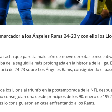
marcador a los Ángeles Rams 24-23 y con ello los Li
a racha que parecía maldición de nueve derrotas consecutiv
aba de la seguidilla más prolongada en la historia de la liga. 
oria de 24-23 sobre Los Ángeles Rams, consiguiendo el pase
 de los Lions al triunfo en la postemporada de la NFL despu
no conseguían una desde principios de los 90: enero de 1992.
es lo consiguieron en casa enfrentando a los Rams.