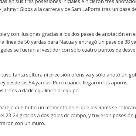
as en sus tres posesiones iniciales e hicieron tres anotacio
 Jahmyr Gibbs a la carrera y de Sam LaPorta tras un pase d
e y con ilusiones gracias a los dos pases de anotación en e
a línea de 50 yardas para Nacua y entregó un pase de 38 y
geles se fueran al vestidor con sólo cuatro puntos de desve
 tuvo tanta soltura ni precisión ofensiva y sólo anotó un gol
ey desde las 54 yardas. Pero cuando llegaron los apuros
s Lions a darle equilibrio al equipo.
n parejo que hubo un momento en el que los Rams se colocar
 el 23-24 gracias a dos goles de campo, y tuvieron posesión
traron con un muro.