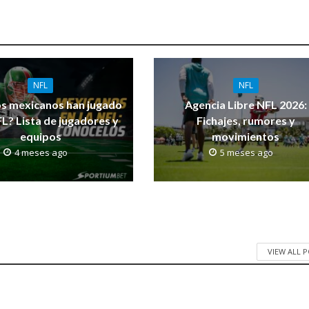
NFL
NFL
s mexicanos han jugado
Agencia Libre NFL 2026:
FL? Lista de jugadores y
Fichajes, rumores y
equipos
movimientos
4 meses ago
5 meses ago
VIEW ALL 