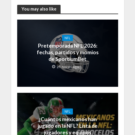
You may also like
NFL
Pretemporada NFL 2026:
fechas, partidos y momios
de SportiumBet
21 horas ago
NFL
¿Cuántos mexicanos han
jugado en la NFL? Lista de
jugadores y equipos