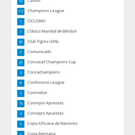
Casino
43
Champions League
112
CICLISMO
1
Clásico Mundial de Béisbol
1
Club Tigres UANL
59
Comunicado
3
Concacaf Champions Cup
39
Concachampions
5
Conference League
8
Conmebol
3
Consejos Apuestas
76
Consejos Apuestas
4
Copa Africana de Naciones
3
Copa Alemana
2