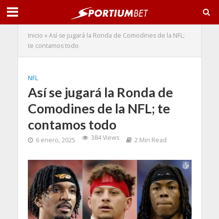
Inicio
»
Así se jugará la Ronda de Comodines de la NFL;
te contamos todo
NFL
Así se jugará la Ronda de
Comodines de la NFL; te
contamos todo
384 Views
6 enero, 2025
2 Min Read