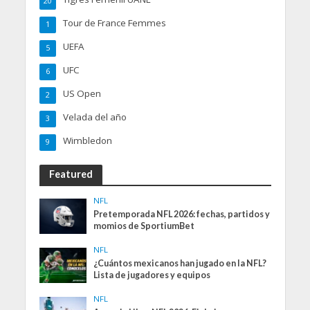
20
Tour de France Femmes
1
UEFA
5
UFC
6
US Open
2
Velada del año
3
Wimbledon
9
Featured
NFL
Pretemporada NFL 2026: fechas, partidos y
momios de SportiumBet
NFL
¿Cuántos mexicanos han jugado en la NFL?
Lista de jugadores y equipos
NFL