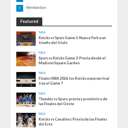
Wimbledon
9
Featured
NBA
Knicks vs Spurs Game 5: Nueva York a un
triunfo del título
NBA
Spurs vs Knicks Game 3: Previa desde el
Madison Square Garden
NBA
Finales NBA 2026: los Knicks esperan rival
tras el Game 7
NBA
Thunder vs Spurs: previa y pronóstico de
las Finales del Oeste
NBA
Knicks vs Cavaliers: Previa de las Finales
del Este