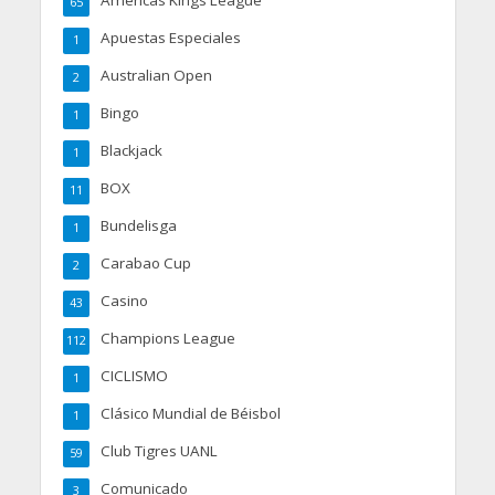
Americas Kings League
65
Apuestas Especiales
1
Australian Open
2
Bingo
1
Blackjack
1
BOX
11
Bundelisga
1
Carabao Cup
2
Casino
43
Champions League
112
CICLISMO
1
Clásico Mundial de Béisbol
1
Club Tigres UANL
59
Comunicado
3