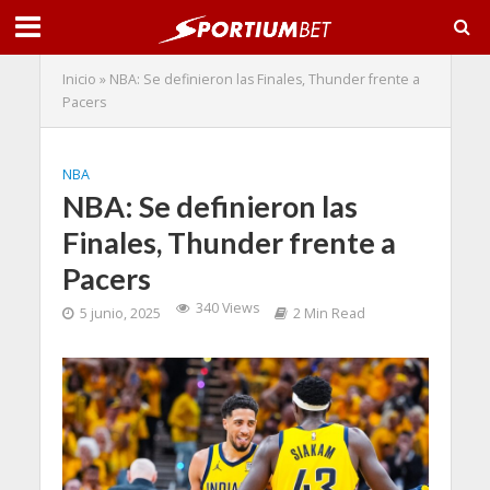
Inicio
»
NBA: Se definieron las Finales, Thunder frente a
Pacers
NBA
NBA: Se definieron las
Finales, Thunder frente a
Pacers
340 Views
5 junio, 2025
2 Min Read