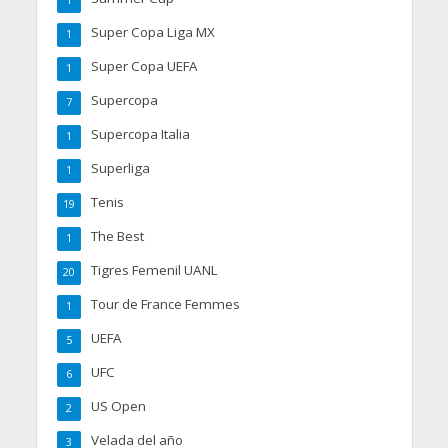
1
Super Copa Liga MX
1
Super Copa UEFA
1
Supercopa
7
Supercopa Italia
1
Superliga
1
Tenis
19
The Best
1
Tigres Femenil UANL
20
Tour de France Femmes
1
UEFA
5
UFC
6
US Open
2
Velada del año
3