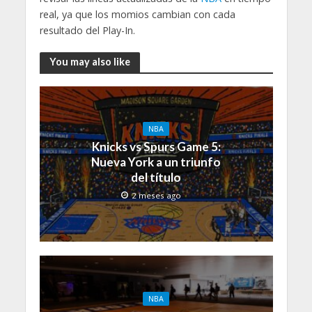
real, ya que los momios cambian con cada
resultado del Play-In.
You may also like
NBA
Knicks vs Spurs Game 5:
Nueva York a un triunfo
del título
2 meses ago
NBA