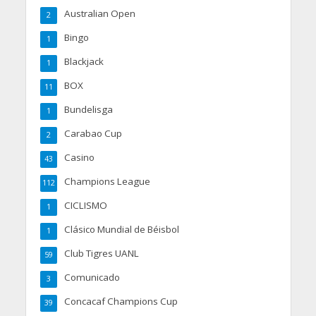
Australian Open
2
Bingo
1
Blackjack
1
BOX
11
Bundelisga
1
Carabao Cup
2
Casino
43
Champions League
112
CICLISMO
1
Clásico Mundial de Béisbol
1
Club Tigres UANL
59
Comunicado
3
Concacaf Champions Cup
39