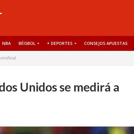
NBA
BÉISBOL
+ DEPORTES
CONSEJOS APUESTAS
emifinal
dos Unidos se medirá a