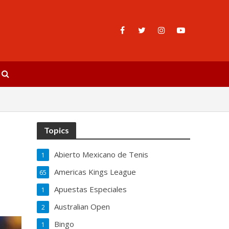
Topics
Abierto Mexicano de Tenis
1
Americas Kings League
65
Apuestas Especiales
1
Australian Open
2
Bingo
1