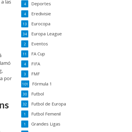
 a las
Deportes
4
Eredivisie
4
Eurocopa
13
Europa League
34
Eventos
2
FA Cup
11
á
llamó
FIFA
4
g,
FMF
3
ia por
Fórmula 1
101
Futbol
30
ons
Futbol de Europa
32
Futbol Femenil
1
Grandes Ligas
1
s