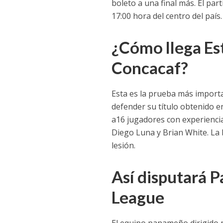
boleto a una final más. El par
17:00 hora del centro del país
¿Cómo llega Est
Concacaf?
Esta es la prueba más importa
defender su título obtenido e
a16 jugadores con experienci
Diego Luna y Brian White. La 
lesión.
Así disputará 
League
El equipo panameño dirigido p