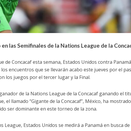
 en las Semifinales de la Nations League de la Conca
gue de Concacaf esta semana, Estados Unidos contra Panamá
los encuentros que se llevarán acabo este jueves por el pas
on los juegos por el tercer lugar y la Final.
ganador de la Nations League de la Concacaf ganando el tit
que, el llamado “Gigante de la Concacaf”, México, ha mostrad
tido ser dominante en este torneo de la zona.
ions League, Estados Unidos se medirá a Panamá en busca de