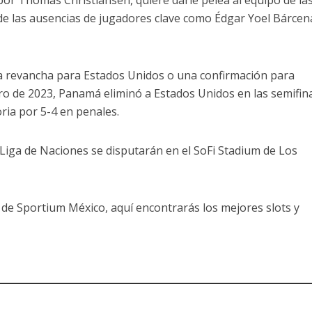
r de las ausencias de jugadores clave como Édgar Yoel Bárcen
a revancha para Estados Unidos o una confirmación para
ro de 2023, Panamá eliminó a Estados Unidos en las semifin
oria por 5-4 en penales.
la Liga de Naciones se disputarán en el SoFi Stadium de Los
de Sportium México, aquí encontrarás los mejores slots y