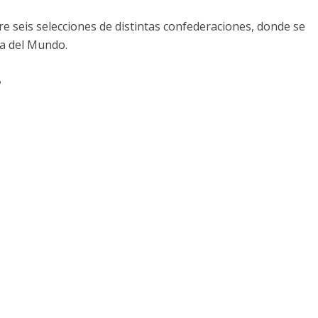
re seis selecciones de distintas confederaciones, donde se
pa del Mundo.
?