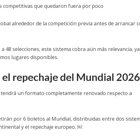
es competitivas que quedaron fuera por poco
lobal alrededor de la competición previa antes de arrancar c
a 48 selecciones, este sistema cobra aún más relevancia, y
timos lugares disponibles.
el repechaje del Mundial 202
6 tendrá un formato completamente renovado respecto a
tirán por 6 boletos al Mundial, distribuidas entre dos siste
ontinental y el repechaje europeo. ￼