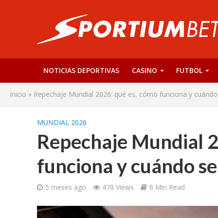
NOTICIAS DEPORTIVAS
CASINO
FUTBOL
Inicio
»
Repechaje Mundial 2026: qué es, cómo funciona y cuándo
MUNDIAL 2026
Repechaje Mundial 2
funciona y cuándo se
5 meses ago
478 Views
6 Min Read