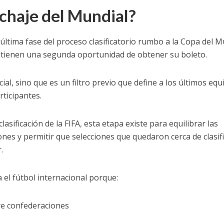
echaje del Mundial?
 última fase del proceso clasificatorio rumbo a la Copa del 
s tienen una segunda oportunidad de obtener su boleto.
ial, sino que es un filtro previo que define a los últimos eq
rticipantes.
asificación de la FIFA, esta etapa existe para equilibrar las
ones y permitir que selecciones que quedaron cerca de clasif
r.
a el fútbol internacional porque:
tre confederaciones