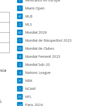
Mexicanos en Europa
1
Miami Open
1
MLB
41
MLS
2
Mundial 2026
65
Mundial de Básquetbol 2023
1
Mundial de Clubes
15
Mundial Femenil 2023
6
Mundial Sub-20
2
usca
Nations League
4
NBA
31
NCAAF
1
NFL
55
6.
Paris 2024
14