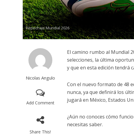
Repechaje Mundial 2026
El camino rumbo al Mundial 20
selecciones, la última oportun
y que en esta edición tendrá
Nicolas Angulo
Con el nuevo formato de 48 e
nunca, ya que definirá los úl
jugará en México, Estados Un
Add Comment
¿Aún no conoces cómo funcion
necesitas saber.
Share This!