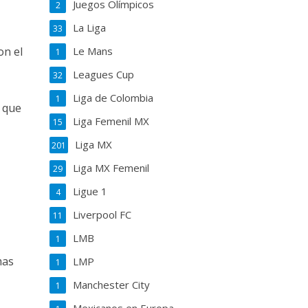
Juegos Olímpicos
2
La Liga
33
on el
Le Mans
1
Leagues Cup
32
Liga de Colombia
1
a que
Liga Femenil MX
15
Liga MX
201
6
Liga MX Femenil
29
Ligue 1
4
Liverpool FC
11
LMB
1
mas
LMP
1
Manchester City
1