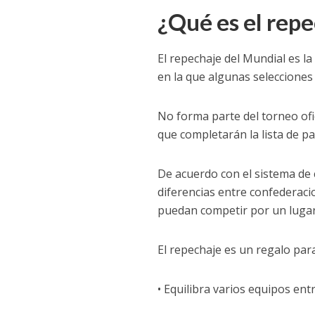
¿Qué es el rep
El repechaje del Mundial es la
en la que algunas seleccione
No forma parte del torneo ofic
que completarán la lista de pa
De acuerdo con el sistema de cl
diferencias entre confederaci
puedan competir por un luga
El repechaje es un regalo par
• Equilibra varios equipos en