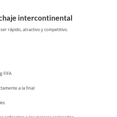
chaje intercontinental
ser rápido, atractivo y competitivo.
ng FIFA
ctamente a la final
ales