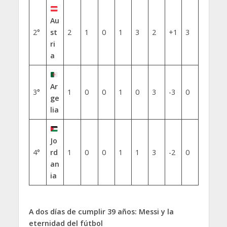
Au
2°
st
2
1
0
1
3
2
+1
3
ri
a
Ar
3°
1
0
0
1
0
3
-3
0
ge
lia
Jo
4°
rd
1
0
0
1
1
3
-2
0
an
ia
A dos días de cumplir 39 años: Messi y la
eternidad del fútbol