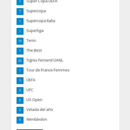
Super Copa UEFA
1
Supercopa
7
Supercopa Italia
1
Superliga
1
Tenis
19
The Best
1
Tigres Femenil UANL
20
Tour de France Femmes
1
UEFA
5
UFC
6
US Open
2
Velada del año
3
Wimbledon
9