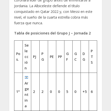
coronará líder de grupo antes de enfrentarse a
Jordania. La Albiceleste defiende el título
conquistado en Qatar 2022 y, con Messi en este
nivel, el sueño de la cuarta estrella cobra más
fuerza que nunca.
Tabla de posiciones del Grupo J – Jornada 2
Se
le
P
Po
P
G
G
D
cc
PJ
PE
PP
T
s.
G
F
C
G
ió
S
n
Ar
ge
1°
2
2
0
0
5
0
+5
6
nt
in
a