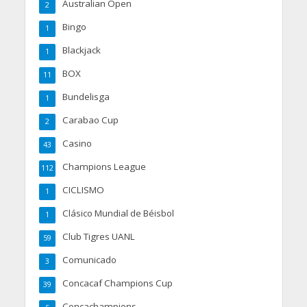
Australian Open
2
Bingo
1
Blackjack
1
BOX
11
Bundelisga
1
Carabao Cup
2
Casino
43
Champions League
112
CICLISMO
1
Clásico Mundial de Béisbol
1
Club Tigres UANL
59
Comunicado
3
Concacaf Champions Cup
39
Concachampions