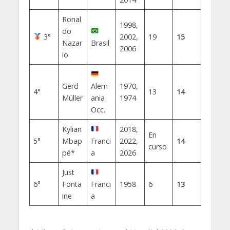
Ronal
1998,
do
3°
2002,
19
15
Nazar
Brasil
2006
io
Gerd
Alem
1970,
4°
13
14
Müller
ania
1974
Occ.
Kylian
2018,
En
5°
Mbap
Franci
2022,
14
curso
pé*
a
2026
Just
6°
Fonta
Franci
1958
6
13
ine
a