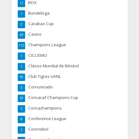
BOX
11
Bundelisga
1
Carabao Cup
2
Casino
43
Champions League
112
CICLISMO
1
Clásico Mundial de Béisbol
1
Club Tigres UANL
59
Comunicado
3
Concacaf Champions Cup
39
Concachampions
5
Conference League
8
Conmebol
3