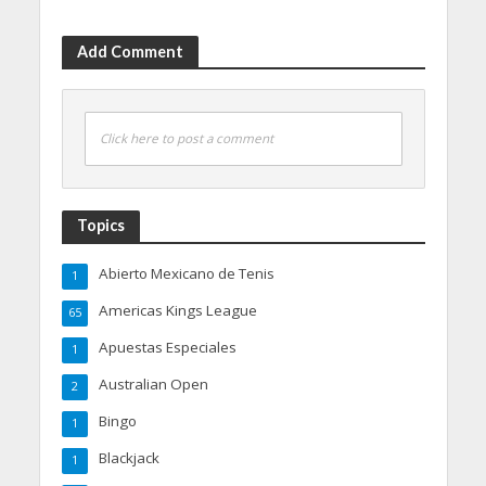
Add Comment
Click here to post a comment
Topics
Abierto Mexicano de Tenis
1
Americas Kings League
65
Apuestas Especiales
1
Australian Open
2
Bingo
1
Blackjack
1