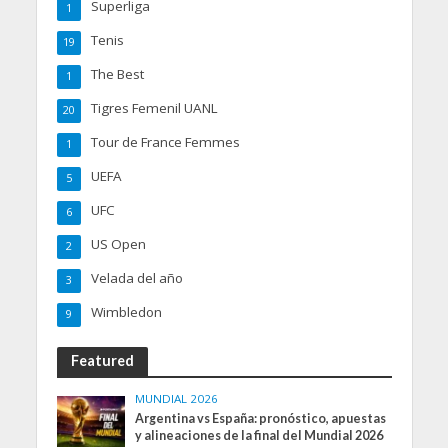
Superliga
1
Tenis
19
The Best
1
Tigres Femenil UANL
20
Tour de France Femmes
1
UEFA
5
UFC
6
US Open
2
Velada del año
3
Wimbledon
9
Featured
MUNDIAL 2026
Argentina vs España: pronóstico, apuestas
y alineaciones de la final del Mundial 2026