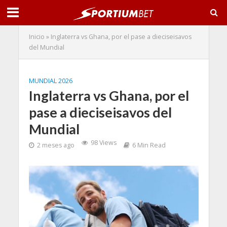
Inicio
»
Inglaterra vs Ghana, por el pase a dieciseisavos
del Mundial
MUNDIAL 2026
Inglaterra vs Ghana, por el
pase a dieciseisavos del
Mundial
98 Views
2 meses ago
6 Min Read