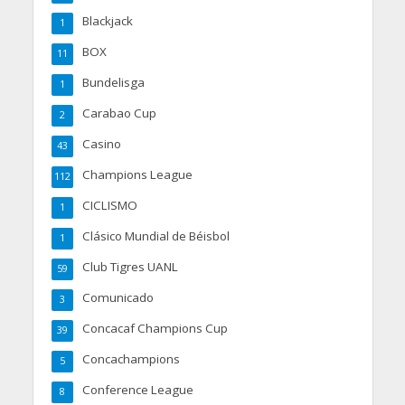
Blackjack
1
BOX
11
Bundelisga
1
Carabao Cup
2
Casino
43
Champions League
112
CICLISMO
1
Clásico Mundial de Béisbol
1
Club Tigres UANL
59
Comunicado
3
Concacaf Champions Cup
39
Concachampions
5
Conference League
8