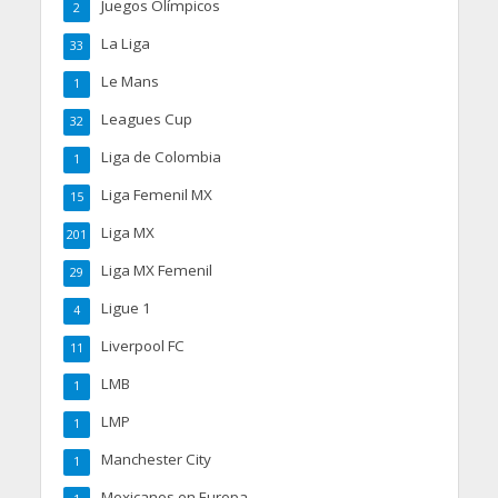
Juegos Olímpicos
2
La Liga
33
Le Mans
1
Leagues Cup
32
Liga de Colombia
1
Liga Femenil MX
15
Liga MX
201
Liga MX Femenil
29
Ligue 1
4
Liverpool FC
11
LMB
1
LMP
1
Manchester City
1
Mexicanos en Europa