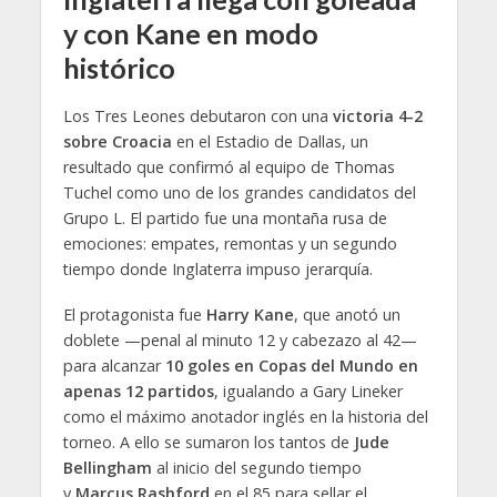
y con Kane en modo
histórico
Los Tres Leones debutaron con una
victoria 4-2
sobre Croacia
en el Estadio de Dallas, un
resultado que confirmó al equipo de Thomas
Tuchel como uno de los grandes candidatos del
Grupo L. El partido fue una montaña rusa de
emociones: empates, remontas y un segundo
tiempo donde Inglaterra impuso jerarquía.
El protagonista fue
Harry Kane
, que anotó un
doblete —penal al minuto 12 y cabezazo al 42—
para alcanzar
10 goles en Copas del Mundo en
apenas 12 partidos
, igualando a Gary Lineker
como el máximo anotador inglés en la historia del
torneo. A ello se sumaron los tantos de
Jude
Bellingham
al inicio del segundo tiempo
y
Marcus Rashford
en el 85 para sellar el