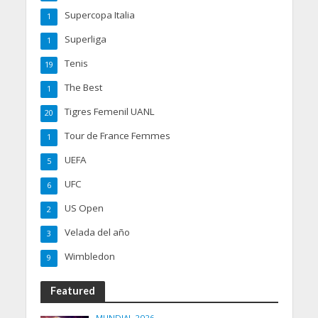
Supercopa Italia
1
Superliga
1
Tenis
19
The Best
1
Tigres Femenil UANL
20
Tour de France Femmes
1
UEFA
5
UFC
6
US Open
2
Velada del año
3
Wimbledon
9
Featured
MUNDIAL 2026