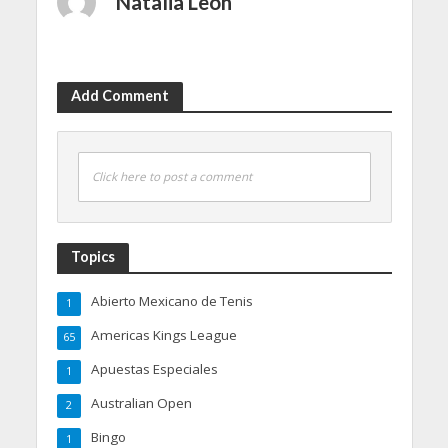
Natalia León
Add Comment
Click here to post a comment
Topics
Abierto Mexicano de Tenis
1
Americas Kings League
65
Apuestas Especiales
1
Australian Open
2
Bingo
1