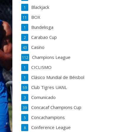
Blackjack
1
BOX
11
Bundelisga
1
Carabao Cup
2
Casino
43
Champions League
112
CICLISMO
1
Clásico Mundial de Béisbol
1
Club Tigres UANL
59
Comunicado
3
Concacaf Champions Cup
39
Concachampions
5
Conference League
8