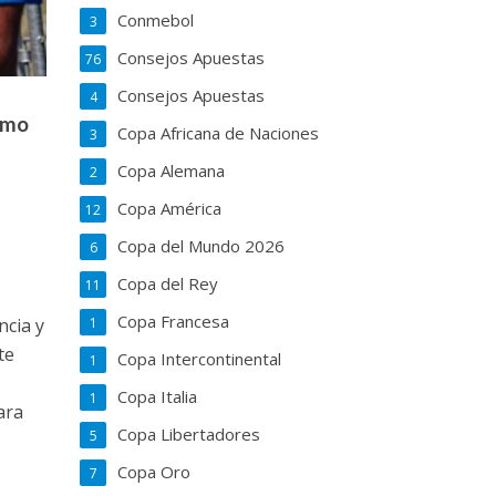
Conmebol
3
Consejos Apuestas
76
Consejos Apuestas
4
omo
Copa Africana de Naciones
3
Copa Alemana
2
Copa América
12
o
Copa del Mundo 2026
6
Copa del Rey
11
Copa Francesa
1
ncia y
te
Copa Intercontinental
1
Copa Italia
1
ara
Copa Libertadores
5
Copa Oro
7