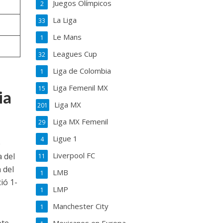
Juegos Olímpicos
2
La Liga
33
Le Mans
1
Leagues Cup
32
Liga de Colombia
1
Liga Femenil MX
15
ia
Liga MX
201
Liga MX Femenil
29
Ligue 1
4
e
Liverpool FC
 del
11
 del
LMB
1
ió 1-
LMP
1
Manchester City
1