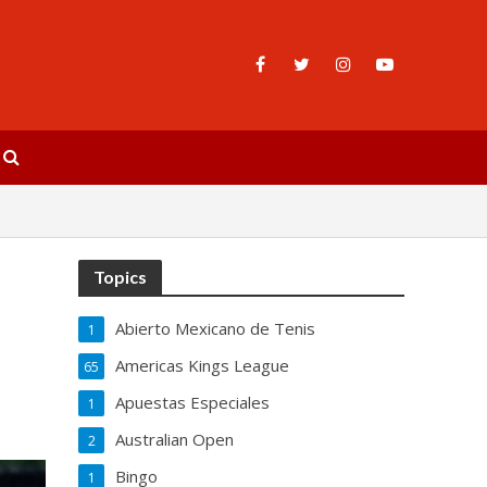
Topics
Abierto Mexicano de Tenis
1
Americas Kings League
65
Apuestas Especiales
1
Australian Open
2
Bingo
1