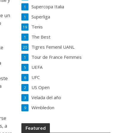
nse y
Supercopa Italia
1
re un
Superliga
1
o
Tenis
19
The Best
1
Tigres Femenil UANL
ke
20
Tour de France Femmes
1
a
UEFA
5
UFC
6
este
a
US Open
2
Velada del año
3
Wimbledon
9
rse
s, a
Featured