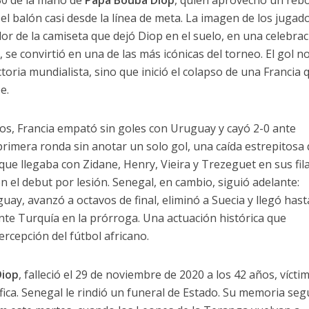
30 de la mano de
Papa Bouba Diop
, quien aprovechó un reb
el balón casi desde la línea de meta. La imagen de los jugad
or de la camiseta que dejó Diop en el suelo, en una celebra
lo, se convirtió en una de las más icónicas del torneo. El gol n
ctoria mundialista, sino que inició el colapso de una Francia 
e.
pos, Francia empató sin goles con Uruguay y cayó 2-0 ante
rimera ronda sin anotar un solo gol, una caída estrepitosa
ue llegaba con Zidane, Henry, Vieira y Trezeguet en sus fila
 el debut por lesión. Senegal, en cambio, siguió adelante:
y, avanzó a octavos de final, eliminó a Suecia y llegó hast
ante Turquía en la prórroga. Una actuación histórica que
rcepción del fútbol africano.
Diop
, falleció el 29 de noviembre de 2020 a los 42 años, vícti
fica. Senegal le rindió un funeral de Estado. Su memoria seg