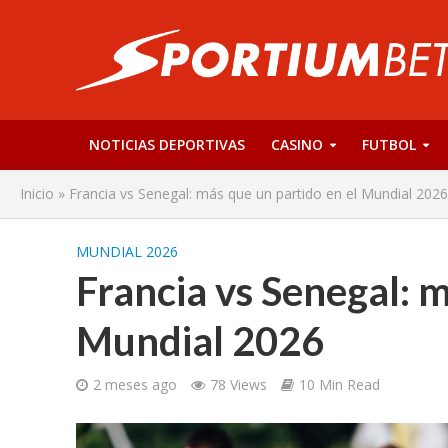
NOTICIAS DEPORTIVAS
CASINO
FUTBOL
Inicio
»
Francia vs Senegal: más que un partido en el Mundial 2026
MUNDIAL 2026
Francia vs Senegal: m
Mundial 2026
2 meses ago
78 Views
10 Min Read