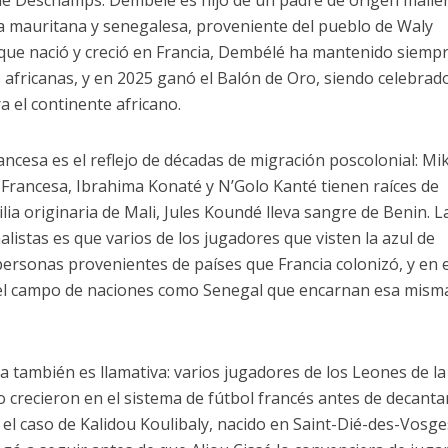
e Deschamps. Dembélé es hijo de un padre de origen malie
 mauritana y senegalesa, proveniente del pueblo de Waly
que nació y creció en Francia, Dembélé ha mantenido siemp
s africanas, y en 2025 ganó el Balón de Oro, siendo celebrad
 el continente africano.
rancesa es el reflejo de décadas de migración poscolonial: Mi
Francesa, Ibrahima Konaté y N’Golo Kanté tienen raíces de
ia originaria de Mali, Jules Koundé lleva sangre de Benin. L
listas es que varios de los jugadores que visten la azul de
 personas provenientes de países que Francia colonizó, y en 
del campo de naciones como Senegal que encarnan esa mism
a también es llamativa: varios jugadores de los Leones de la
 crecieron en el sistema de fútbol francés antes de decanta
 el caso de Kalidou Koulibaly, nacido en Saint-Dié-des-Vosge