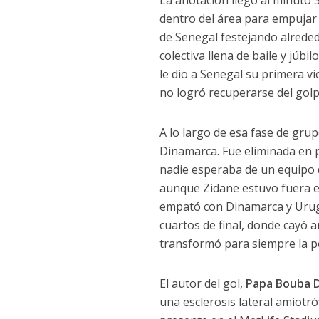
La anotación llegó al minuto 
dentro del área para empujar 
de Senegal festejando alreded
colectiva llena de baile y júbi
le dio a Senegal su primera vi
no logró recuperarse del golp
A lo largo de esa fase de gru
Dinamarca. Fue eliminada en p
nadie esperaba de un equipo q
aunque Zidane estuvo fuera en
empató con Dinamarca y Urugua
cuartos de final, donde cayó 
transformó para siempre la pe
El autor del gol,
Papa Bouba 
una esclerosis lateral amiotró