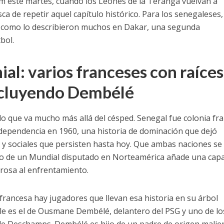
um este martes, cuando los Leones de la Teranga vuelvan a
ca de repetir aquel capítulo histórico. Para los senegaleses
e, como lo describieron muchos en Dakar, una segunda
bol.
ial: varios franceses con raíces
ncluyendo Dembélé
do que va mucho más allá del césped. Senegal fue colonia fr
independencia en 1960, una historia de dominación que dejó
as y sociales que persisten hasta hoy. Que ambas naciones se
o de un Mundial disputado en Norteamérica añade una cap
rosa al enfrentamiento.
 francesa hay jugadores que llevan esa historia en su árbol
ble es el de Ousmane Dembélé, delantero del PSG y uno de lo