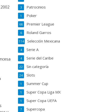
, 2002
Patrocinios
3
Poker
1
Premier League
68
Roland Garros
6
Selección Mexicana
114
Serie A
4
Serie del Caribe
4
ancesa
Sin categoría
22
Slots
24
a
Summer Cup
1
Super Copa Liga MX
1
Super Copa UEFA
1
s
Supercopa
7