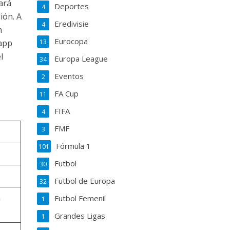
ará
Deportes
4
ión. A
Eredivisie
4
n
Eurocopa
13
 app
l
Europa League
34
Eventos
2
FA Cup
11
FIFA
4
FMF
3
Fórmula 1
101
Futbol
30
Futbol de Europa
32
a
Futbol Femenil
1
Grandes Ligas
1