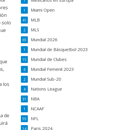
ote
Mexicanos en Europa
1
ores
Miami Open
1
ción
MLB
41
o solo
MLS
que
2
Mundial 2026
65
Mundial de Básquetbol 2023
1
Mundial de Clubes
15
 que
s,
Mundial Femenil 2023
6
Mundial Sub-20
2
a los
Nations League
4
NBA
31
NCAAF
1
ma de
NFL
55
uirá
Paris 2024
14