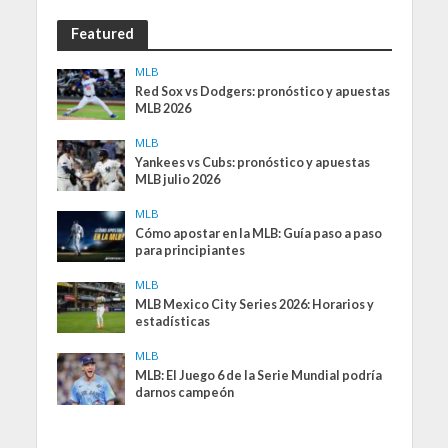
Featured
MLB
Red Sox vs Dodgers: pronóstico y apuestas
MLB 2026
MLB
Yankees vs Cubs: pronóstico y apuestas
MLB julio 2026
MLB
Cómo apostar en la MLB: Guía paso a paso
para principiantes
MLB
MLB Mexico City Series 2026: Horarios y
estadísticas
MLB
MLB: El Juego 6 de la Serie Mundial podría
darnos campeón