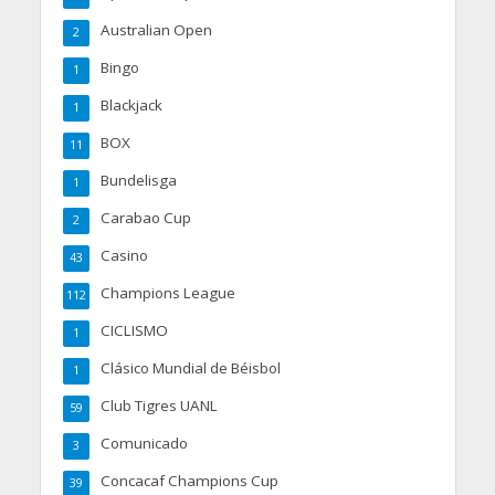
Australian Open
2
Bingo
1
Blackjack
1
BOX
11
Bundelisga
1
Carabao Cup
2
Casino
43
Champions League
112
CICLISMO
1
Clásico Mundial de Béisbol
1
Club Tigres UANL
59
Comunicado
3
Concacaf Champions Cup
39