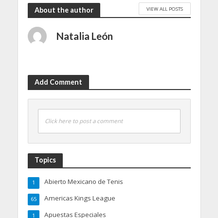
VIEW ALL POSTS
About the author
Natalia León
Add Comment
Click here to post a comment
Topics
Abierto Mexicano de Tenis
1
Americas Kings League
65
Apuestas Especiales
1