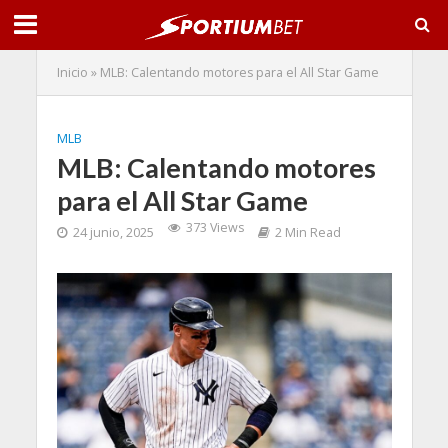
Inicio
»
MLB: Calentando motores para el All Star Game
MLB
MLB: Calentando motores
para el All Star Game
373 Views
24 junio, 2025
2 Min Read