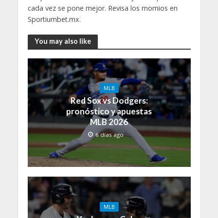
cada vez se pone mejor. Revisa los momios en
Sportiumbet.mx.
You may also like
MLB
Red Sox vs Dodgers:
pronóstico y apuestas
MLB 2026
6 días ago
MLB