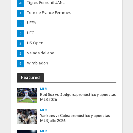
Tigres Femenil UANL
20
Tour de France Femmes
1
UEFA
5
UFC
6
US Open
2
Velada del año
3
Wimbledon
9
Featured
MLB
Red Sox vs Dodgers: pronóstico y apuestas
MLB 2026
MLB
Yankees vs Cubs: pronóstico y apuestas
MLB julio 2026
MLB