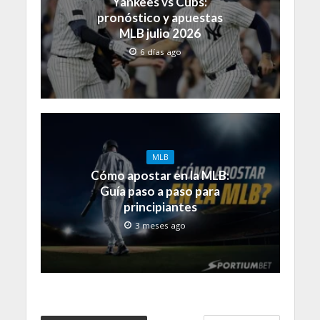
Yankees vs Cubs:
pronóstico y apuestas
MLB julio 2026
6 días ago
MLB
Cómo apostar en la MLB:
Guía paso a paso para
principiantes
3 meses ago